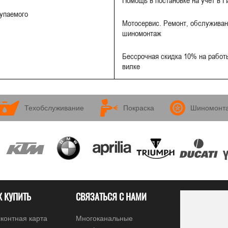
Помощь в постановке на учет в 
купаемого
Мотосервис. Ремонт, обслуживан
шиномонтаж
Бессрочная скидка 10% на работы
вилке
Техобслуживание
Покраска
Шиномонт
К КУПИТЬ
СВЯЗАТЬСЯ С НАМИ
контная карта
Многоканальные