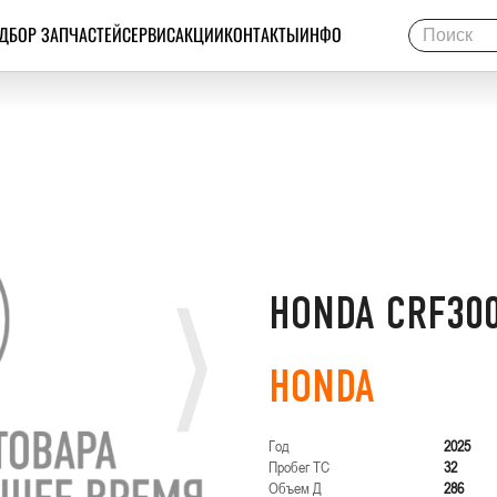
ДБОР ЗАПЧАСТЕЙ
СЕРВИС
АКЦИИ
КОНТАКТЫ
ИНФО
HONDA CRF30
HONDA
Год
2025
Пробег ТС
32
Объем Д
286