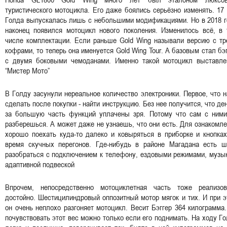
туристического мотоцикла. Его даже боялись серьёзно изменять. 17
Голда выпускалась лишь с небольшими модификациями. Но в 2018 г
наконец появился мотоцикл нового поколения. Изменилось всё, в 
числе комплектации. Если раньше Gold Wing называли версию с тр
кофрами, то теперь она именуется Gold Wing Tour. А базовым стал бэ
с двумя боковыми чемоданами. Именно такой мотоцикл выставле
“Мистер Мото”
В Голду засунули нереальное количество электроники. Первое, что 
сделать после покупки - найти инструкцию. Без нее получится, что де
за большую часть функций уплачены зря. Потому что сам с ними
разберешься. А может даже не узнаешь, что они есть. Для ознакомл
хорошо поехать куда-то далеко и ковыряться в приборке и кнопка
время скучных перегонов. Где-нибудь в районе Магадана есть ш
разобраться с подключением к телефону, ездовыми режимами, музы
адаптивной подвеской
Впрочем, непосредственно мотоциклетная часть тоже реализов
достойно. Шестицилиндровый оппозитный мотор мягок и тих. И при 
он очень неплохо разгоняет мотоцикл. Весит Бэггер 364 килограмма
почувствовать этот вес можно только если его поднимать. На ходу Г