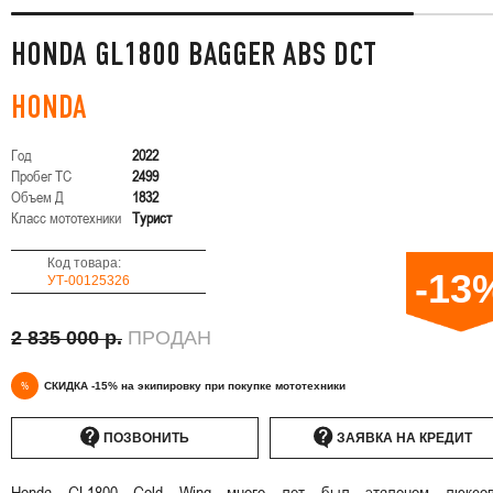
HONDA GL1800 BAGGER ABS DCT
HONDA
Год
2022
Пробег ТС
2499
Объем Д
1832
Класс мототехники
Турист
Код товара:
-13
УТ-00125326
2 835 000 р.
ПРОДАН
%
СКИДКА -15% на экипировку при покупке мототехники
ПОЗВОНИТЬ
ЗАЯВКА НА КРЕДИТ
Honda GL1800 Gold Wing много лет был эталоном люксов