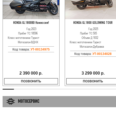
HONDA GL1800BD Комиссия!
HONDA GL1800 GOLDWING TOUR
Год
2023
Год
2025
Пробег ТС
18596
Пробег ТС
505
Класс мототехники
Турист
Объем Д
1832
Мотосалон
ВДНХ
Класс мототехники
Турист
Мотосалон
Дубровка
Код товара:
УТ-00134975
Код товара:
УТ-00134028
2 390 000 р.
3 299 000 р.
ПОЗВОНИТЬ
ПОЗВОНИТЬ
МОТОСЕРВИС