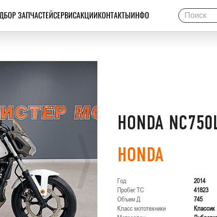
ДБОР ЗАПЧАСТЕЙ
СЕРВИС
АКЦИИ
КОНТАКТЫ
ИНФО
HONDA NC750
HONDA
Год
2014
Пробег ТС
41823
Объем Д
745
Класс мототехники
Классик