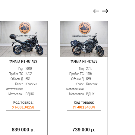
YAMAHA MT-07 ABS
YAMAHA MT-07ABS
HOND
Год
2019
Год
2015
Пробег ТС
2702
Пробег ТС
1197
Про
Объем Д
689
Объем Д
689
О
Класс
Классик
Класс
Классик
мототехники
мототехники
мотот
Мотосалон
ВДНХ
Мотосалон
ВДНХ
Мот
Код товара:
Код товара:
УТ-00134158
УТ-00134034
839 000 р.
739 000 р.