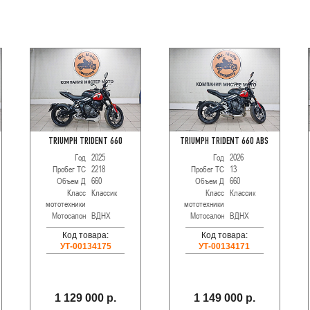
TRIUMPH TRIDENT 660
TRIUMPH TRIDENT 660 ABS
Год
2025
Год
2026
Пробег ТС
2218
Пробег ТС
13
Объем Д
660
Объем Д
660
Класс
Классик
Класс
Классик
мототехники
мототехники
Мотосалон
ВДНХ
Мотосалон
ВДНХ
Код товара:
Код товара:
УТ-00134175
УТ-00134171
1 129 000 р.
1 149 000 р.