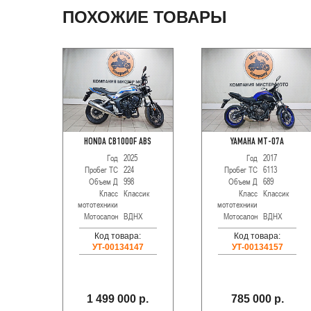
ПОХОЖИЕ ТОВАРЫ
HONDA CB1000F ABS
YAMAHA MT-07A
Год
2025
Год
2017
Пробег ТС
224
Пробег ТС
6113
Объем Д
998
Объем Д
689
Класс
Классик
Класс
Классик
мототехники
мототехники
Мотосалон
ВДНХ
Мотосалон
ВДНХ
Код товара:
Код товара:
УТ-00134147
УТ-00134157
1 499 000 р.
785 000 р.