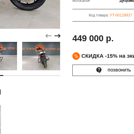
Мотосалон
Дубровк
Код товара:
УТ-00129937
449 000 р.
%
СКИДКА -15% на эк
ПОЗВОНИТЬ
Ы