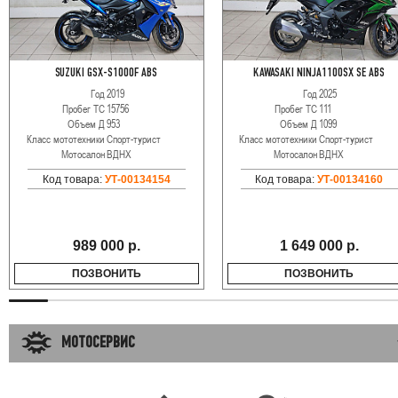
SUZUKI GSX-S1000F ABS
KAWASAKI NINJA1100SX SE ABS
Год
2019
Год
2025
Пробег ТС
15756
Пробег ТС
111
Объем Д
953
Объем Д
1099
Класс мототехники
Спорт-турист
Класс мототехники
Спорт-турист
Мотосалон
ВДНХ
Мотосалон
ВДНХ
Код товара:
УТ-00134154
Код товара:
УТ-00134160
989 000 р.
1 649 000 р.
ПОЗВОНИТЬ
ПОЗВОНИТЬ
МОТОСЕРВИС