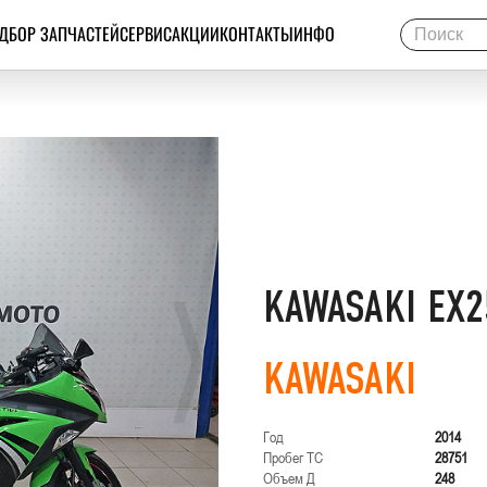
ДБОР ЗАПЧАСТЕЙ
СЕРВИС
АКЦИИ
КОНТАКТЫ
ИНФО
KAWASAKI EX
KAWASAKI
Год
2014
Пробег ТС
28751
Объем Д
248