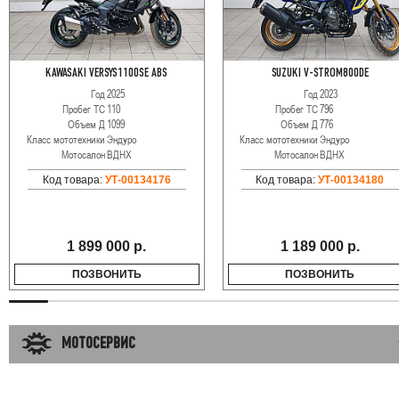
KAWASAKI VERSYS1100SE ABS
SUZUKI V-STROM800DE
Год
2025
Год
2023
Пробег ТС
110
Пробег ТС
796
Объем Д
1099
Объем Д
776
Класс мототехники
Эндуро
Класс мототехники
Эндуро
Мотосалон
ВДНХ
Мотосалон
ВДНХ
Код товара:
УТ-00134176
Код товара:
УТ-00134180
1 899 000 р.
1 189 000 р.
ПОЗВОНИТЬ
ПОЗВОНИТЬ
МОТОСЕРВИС