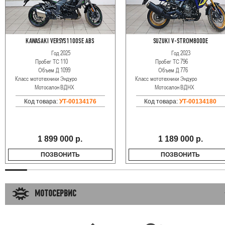
KAWASAKI VERSYS1100SE ABS
SUZUKI V-STROM800DE
Год
2025
Год
2023
Пробег ТС
110
Пробег ТС
796
Объем Д
1099
Объем Д
776
Класс мототехники
Эндуро
Класс мототехники
Эндуро
Мотосалон
ВДНХ
Мотосалон
ВДНХ
Код товара:
УТ-00134176
Код товара:
УТ-00134180
1 899 000 р.
1 189 000 р.
ПОЗВОНИТЬ
ПОЗВОНИТЬ
МОТОСЕРВИС