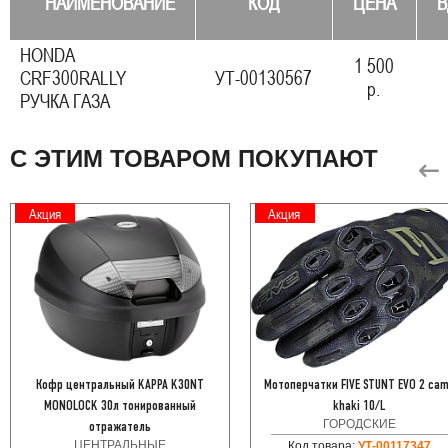
НАИМЕНОВАНИЕ
КОД
ЦЕНА
В
HONDA
1 500
CRF300RALLY
УТ-00130567
р.
РУЧКА ГАЗА
С ЭТИМ ТОВАРОМ ПОКУПАЮТ
Акция
Акция
Кофр центральный KAPPA K30NT
Мотоперчатки FIVE STUNT EVO 2 ca
MONOLOCK 30л тонированный
khaki 10/L
ГОРОДСКИЕ
отражатель
ЦЕНТРАЛЬНЫЕ
Код товара:
УТ-00117347