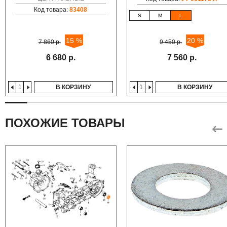
Код товара:
83408
S
M
L
15 %
20 %
7 860 р.
9 450 р.
6 680 р.
7 560 р.
В КОРЗИНУ
В КОРЗИНУ
ПОХОЖИЕ ТОВАРЫ