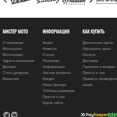
ВСЕ БРЕН
МИСТЕР МОТО
ИНФОРМАЦИЯ
КАК КУПИТЬ
О компании
Акции
Дисконтная карта
Мотосалон
Новости
Оформить заказ
Мотосервис
Статьи
Оплата
Адреса магазинов
Полезная
Доставка
Дилеры
информация
Гарантия и возврат
Стать дилером
Частые вопросы
Пресса о нас
Вакансии
Кредит
Правила проведен
Наши бренды
акций
Таблица размеров
Пресса о нас
Карта сайта