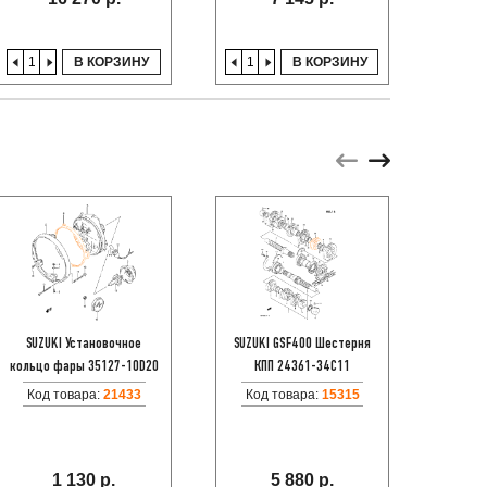
В КОРЗИНУ
В КОРЗИНУ
SUZUKI Установочное
SUZUKI GSF400 Шестерня
SUZU
кольцо фары 35127-10D20
КПП 24361-34C11
корзин
Код товара:
21433
Код товара:
15315
Код
1 130 р.
5 880 р.