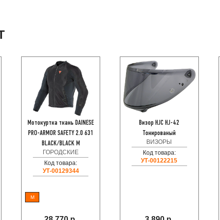
Т
Мотокуртка ткань DAINESE
Визор HJC HJ-42
PRO-ARMOR SAFETY 2.0 631
Тонированый
ВИЗОРЫ
BLACK/BLACK M
ГОРОДСКИЕ
Код товара:
УТ-00122215
Код товара:
УТ-00129344
M
28 770 р.
3 890 р.