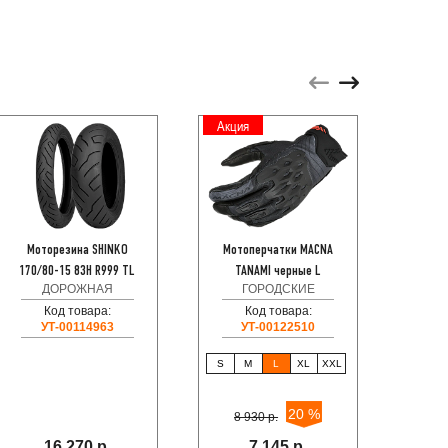
Акция
Моторезина SHINKO
Мотоперчатки MACNA
HISU
170/80-15 83H R999 TL
TANAMI черные L
направ
ДОРОЖНАЯ
ГОРОДСКИЕ
Код товара:
Код товара:
Код
УТ-00114963
УТ-00122510
S
M
L
XL
XXL
20 %
8 930 р.
16 270 р.
7 145 р.