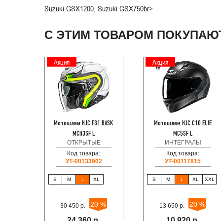
Suzuki GSX1200, Suzuki GSX750br>
С ЭТИМ ТОВАРОМ ПОКУПАЮ
Акция
Акция
Мотошлем HJC F31 BASK
Мотошлем HJC C10 ELIE
MCH3SF L
MC5SF L
ОТКРЫТЫЕ
ИНТЕГРАЛЫ
Код товара:
Код товара:
УТ-00133902
УТ-00117815
S
M
L
XL
S
M
L
XL
XXL
20 %
20 %
30 450 р.
13 650 р.
24 360 р.
10 920 р.