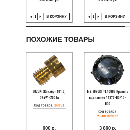
В КОРЗИНУ
В КОРЗИНУ
ПОХОЖИЕ ТОВАРЫ
SUZUKI Жиклёр (101,3)
Б.У. SUZUKI TL1000S Крышка
09491-20016
сцепления 11370-02F10-
000
Код товара:
16851
Код товара:
УТ-00105635
600 р.
3 860 р.