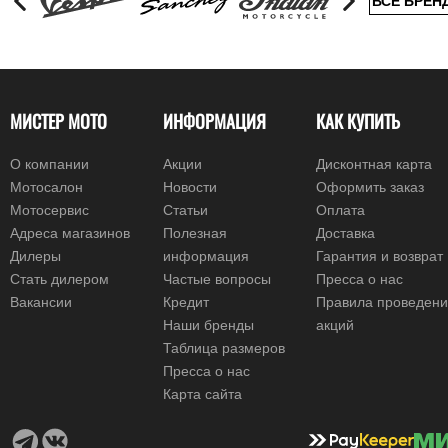
ВСЕ БРЕН
МИСТЕР МОТО
ИНФОРМАЦИЯ
КАК КУПИТЬ
О компании
Акции
Дисконтная карта
Мотосалон
Новости
Оформить заказ
Мотосервис
Статьи
Оплата
Адреса магазинов
Полезная
Доставка
Дилеры
информация
Гарантия и возврат
Стать дилером
Частые вопросы
Пресса о нас
Вакансии
Кредит
Правила проведен
Наши бренды
акций
Таблица размеров
Пресса о нас
Карта сайта