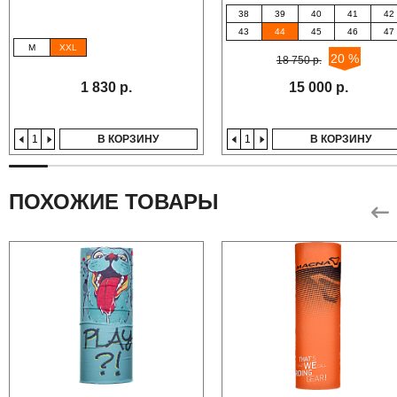
38
39
40
41
42
43
44
45
46
47
M
XXL
20 %
18 750 р.
1 830 р.
15 000 р.
В КОРЗИНУ
В КОРЗИНУ
ПОХОЖИЕ ТОВАРЫ