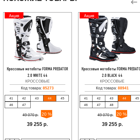
Акция
Акция
Кроссовые мотоботы FORMA PREDATOR
Кроссовые мотоботы FORMA PREDAT
2.0 WHITE 44
2.0 BLACK 44
КРОССОВЫЕ
КРОССОВЫЕ
Код товара:
85273
Код товара:
88941
41
42
43
44
45
41
42
43
44
45
46
47
46
47
48
20 %
20 %
49 070 р.
49 070 р.
39 255 р.
39 255 р.