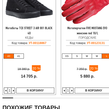
Мотоботы TCX STREET 3 AIR 001 BLACK
Мотоперчатки FIVE MUSTANG EVO
40
женские red 10/L
КЕДЫ
ГОРОДСКИЕ
Код товара:
УТ-00118867
Код товара:
УТ-00123131
40
41
XS
S
M
M
L
20 %
20 %
18 380 р.
7 350 р.
14 705 р.
5 880 р.
В КОРЗИНУ
В КОРЗИНУ
ПОХОЖИЕ ТОВАРЫ