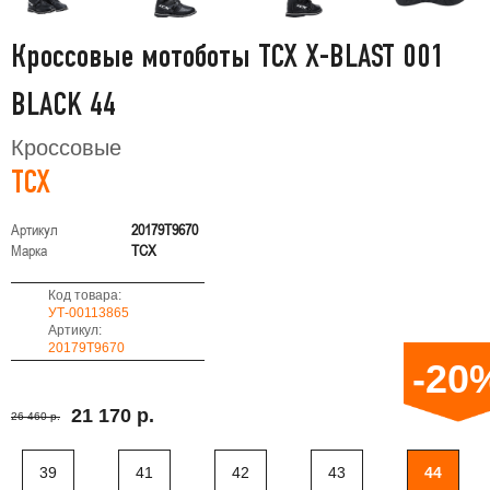
Кроссовые мотоботы TCX X-BLAST 001
BLACK 44
Кроссовые
TCX
Артикул
20179T9670
Марка
TCX
Код товара:
УТ-00113865
Артикул:
20179T9670
-20
21 170 р.
26 460 р.
39
41
42
43
44