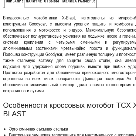
НАЛИЧИЕ
ОТЗЫВЫ
ТАБЛИЦА РАЗМЕРОВ
ОПИСАНИЕ
Внедорожные мотоботинки X-Blast, изготовлены из микрофи
конструкции Goodyear, с высоким уровнем защиты и комфорта 
использования в мотокроссе и эндуро. Максимальную безопасно
обеспечивают полиуретановые усиления на лодыжке, носке и голени
система крепления с четырьмя сменными и регулируем
алюминиевыми застежками чрезвычайно проста и функциональ
Подошва конструкции Goodyear, имеет различную толщину и плотност
также стальную вставку для защиты свода стопы, она идеал
подходит для удержания слоев подошвы вместе при любых удар
Протектор разработан для обеспечения превосходного многосторон
сцепления на всех типах поверхности. Дышащая подкладка Air T
обеспечивает максимальный комфорт даже в самое теплое время го
сохраняя ноги сухими.
Особенности кроссовых мотобот TCX 
BLAST
Эргономичная съемная стелька
Внутренняя замшевая теплозащита для максимального сцепления 