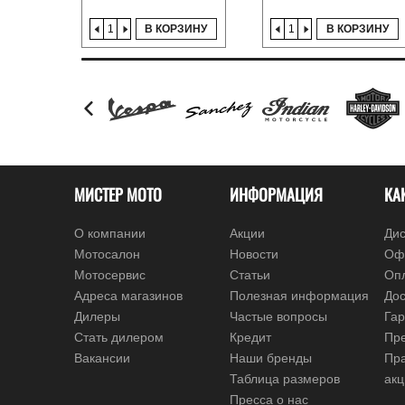
В КОРЗИНУ
В КОРЗИНУ
МИСТЕР МОТО
ИНФОРМАЦИЯ
КА
О компании
Акции
Дис
Мотосалон
Новости
Оф
Мотосервис
Статьи
Оп
Адреса магазинов
Полезная информация
Дос
Дилеры
Частые вопросы
Гар
Стать дилером
Кредит
Пре
Вакансии
Наши бренды
Пр
Таблица размеров
ак
Пресса о нас