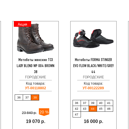
Акция
Мотоботы женские TCX
Мотоботы FORMA STINGER
LADY BLEND WP 004 BROWN
EVO FLOW BLACK/WHITE/GREY
38
44
ГОРОДСКИЕ
ГОРОДСКИЕ
Код товара:
Код товара:
УТ-00118802
УТ-00122289
36
37
38
36
37
39
40
41
42
43
44
45
46
20 %
23 840 р.
47
19 070 р.
16 000 р.