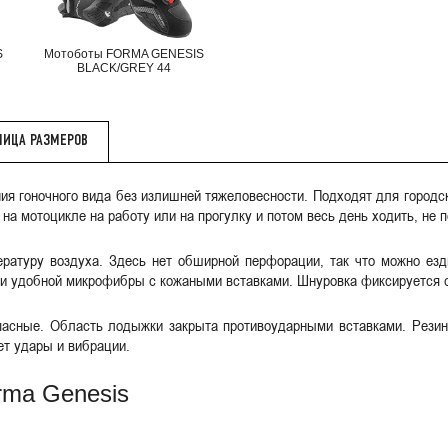
S
Мотоботы FORMA GENESIS
BLACK/GREY 44
ЛИЦА РАЗМЕРОВ
ания гоночного вида без излишней тяжеловесности. Подходят для городс
на мотоцикле на работу или на прогулку и потом весь день ходить, не 
атуру воздуха. Здесь нет обширной перфорации, так что можно езд
й и удобной микрофибры с кожаными вставками. Шнуровка фиксируется 
пасные. Область лодыжки закрыта противоударными вставками. Рези
ет удары и вибрации.
rma Genesis