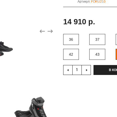
Артикул:
FORU210
14 910 р.
36
37
42
43
В КО