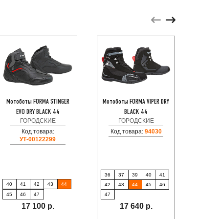
Мотоботы FORMA STINGER
Мотоботы FORMA VIPER DRY
Мотоб
EVO DRY BLACK 44
BLACK 44
ГОРОДСКИЕ
ГОРОДСКИЕ
Код товара:
Код товара:
94030
Код
УТ-00122299
36
37
39
40
41
40
41
42
43
44
39
42
43
44
45
46
45
46
47
44
47
17 100 р.
17 640 р.