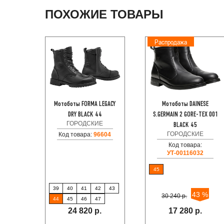
ПОХОЖИЕ ТОВАРЫ
Распродажа
Мотоботы FORMA LEGACY
Мотоботы DAINESE
DRY BLACK 44
S.GERMAIN 2 GORE-TEX 001
ГОРОДСКИЕ
BLACK 45
ГОРОДСКИЕ
Код товара:
96604
Код товара:
УТ-00116032
45
39
40
41
42
43
43 %
30 240 р.
44
45
46
47
24 820 р.
17 280 р.