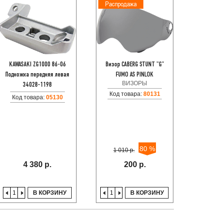
Распродажа
KAWASAKI ZG1000 86-06
Визор CABERG STUNT "G"
Мото
Подножка передняя левая
FUMO AS PINLOK
MACNA
ВИЗОРЫ
34028-1198
Код товара:
80131
Код товара:
05130
S
80 %
1 010 р.
3XL
4 380 р.
200 р.
В КОРЗИНУ
В КОРЗИНУ