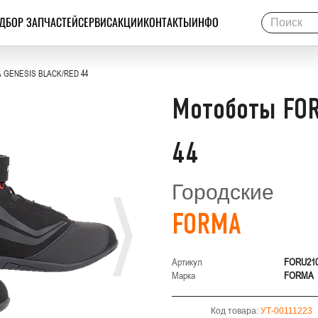
ДБОР ЗАПЧАСТЕЙ
СЕРВИС
АКЦИИ
КОНТАКТЫ
ИНФО
 GENESIS BLACK/RED 44
Мотоботы FO
44
Городские
FORMA
Артикул
FORU21
Марка
FORMA
Код товара:
УТ-00111223