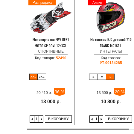
Распродажа
Акция
Мотоперчатки FIVE RFX1
Мотошлем HJC детский Y10
MOTO GP DOVI 12/XXL
FRANK MC1SF L
СПОРТИВНЫЕ
ИНТЕГРАЛЫ
Код товара:
52490
Код товара:
УТ-00134285
XXL
3XL
S
M
L
36 %
20 %
20 410 р.
13 500 р.
13 000 р.
10 800 р.
В КОРЗИНУ
В КОРЗИНУ