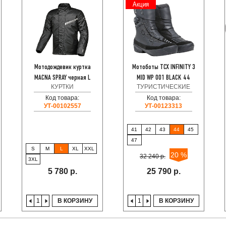
Акция
Мотодождевик куртка
Мотоботы TCX INFINITY 3
MACNA SPRAY черная L
MID WP 001 BLACK 44
КУРТКИ
ТУРИСТИЧЕСКИЕ
Код товара:
Код товара:
УТ-00102557
УТ-00123313
41
42
43
44
45
47
S
M
L
XL
XXL
20 %
32 240 р.
3XL
5 780 р.
25 790 р.
В КОРЗИНУ
В КОРЗИНУ