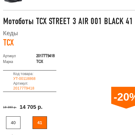
Мотоботы TCX STREET 3 AIR 001 BLACK 41
Кеды
TCX
Артикул
20177T9418
Марка
TCX
Код товара:
УТ-00118868
Артикул:
20177T9418
-20
14 705 р.
18 380 р.
40
41