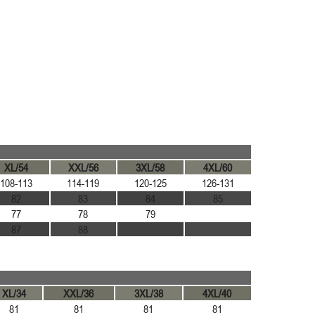
XL/54
XXL/56
3XL/58
4XL/60
108-113
114-119
120-125
126-131
82
83
84
85
77
78
79
87
88
XL/34
XXL/36
3XL/38
4XL/40
81
81
81
81