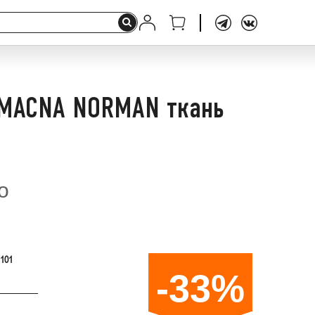
MACNA NORMAN ткань
о
.101
-33%