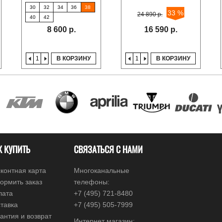
30
32
34
36
38
33 %
24 890 р.
40
42
8 600 р.
16 590 р.
В КОРЗИНУ
В КОРЗИНУ
К КУПИТЬ
СВЯЗАТЬСЯ С НАМИ
контная карта
Многоканальные
ормить заказ
телефоны:
лата
+7 (495) 721-8480
тавка
+7 (495) 505-7999
антия и возврат
Интернет магазин: