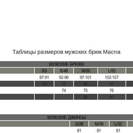
Таблицы размеров мужских брюк Macna
МУЖСКИЕ БРЮКИ
XS
S/48
M/50
L/52
87-91
92-96
97-101
102-107
78
79
80
81
74
75
76
85
86
МУЖСКИЕ ДЖИНСЫ
S/28
M/30
L/32
81
81
81