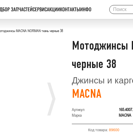
ДБОР ЗАПЧАСТЕЙ
СЕРВИС
АКЦИИ
КОНТАКТЫ
ИНФО
отоджинсы MACNA NORMAN ткань черные 38
Мотоджинсы 
черные 38
Джинсы и карг
MACNA
Артикул
165.4007
Марка
MACNA
Код товара:
89600