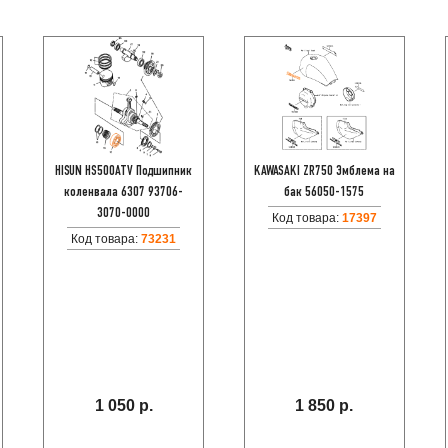
HISUN HS500ATV Подшипник
KAWASAKI ZR750 Эмблема на
коленвала 6307 93706-
бак 56050-1575
3070-0000
Код товара:
17397
Код товара:
73231
1 050 р.
1 850 р.