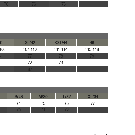
76
76
76
40
XL/42
XXL/44
46
106
107-110
111-114
115-118
6
77
78
79
1
72
73
1
82
S/28
M/30
L/32
XL/34
74
75
76
77
70
71
72