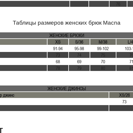
76
Таблицы размеров женских брюк Macna
ЖЕНСКИЕ БРЮКИ
XS
S/36
M/38
L/
91-94
95-98
99-102
103-
73
74
75
7
68
69
70
7
78
79
80
8
ЖЕНСКИЕ ДЖИНСЫ
р джинс
XS/26
73
Т