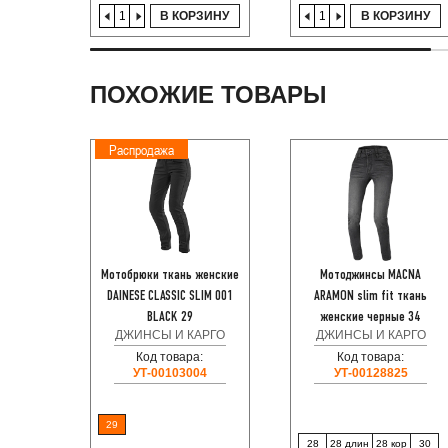
В КОРЗИНУ
В КОРЗИНУ
ПОХОЖИЕ ТОВАРЫ
Распродажа
Мотобрюки ткань женские
Мотоджинсы MACNA
DAINESE CLASSIC SLIM 001
ARAMON slim fit ткань
BLACK 29
женские черные 34
ДЖИНСЫ И КАРГО
ДЖИНСЫ И КАРГО
Код товара:
Код товара:
УТ-00103004
УТ-00128825
29
28
28 длин
28 кор
30