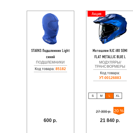
Акция
STARKS Подшлемник Light
Мотошлем HJC i80 SEMI
синий
FLAT METALLIC BLUE L
ПОДШЛЕМНИКИ
МОДУЛЯРЫ/
ТРАНСФОРМЕРЫ
Код товара:
85182
Код товара:
УТ-00126883
S
M
L
XL
20 %
27 300 р.
600 р.
21 840 р.