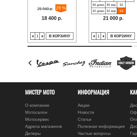
30 длин
30 кор
32
29 %
25 940 р.
32 длин
32 кор
34
18 400 р.
21 000 р.
В КОРЗИНУ
В КОРЗИНУ
МИСТЕР МОТО
ИНФОРМАЦИЯ
КА
О компании
Акции
Дис
Мотосалон
Новости
Оф
Мотосервис
Статьи
Оп
Адреса магазинов
Полезная информация
Дос
Дилеры
Частые вопросы
Гар