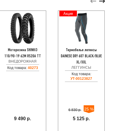
Акция
Моторезина SHINKO
Термобелье легинсы
Б.У. Y
110/90-19 62M R520A TT
DAINESE DRY 607 BLACK/BLUE
ВНЕДОРОЖНАЯ
XL/XXL
ЛЕГГИНСЫ
Код товара:
40273
Код товара:
УТ-00123827
25 %
6 830 р.
9 490 р.
5 125 р.