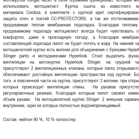
использовать мотоциклист. Куртка сшита из известного в
материала Cordura, в комплекте с курткой идет сертифицирован
защита плеч и локтей CC-PROTECTORS, а так же отстегиваемая
продуваемая теплая мембранная подкладка. Благодаря теплому
продуваемому подкладу мотоциклист всегда будет чувствовать с
комфортно, даже в прохладную погоду, а благодаря мембран
составляющей подклада пилот не будет потеть в жару. На нижней ч
мотоциклетной куртки есть молния для объединения с брюками Hyper
Stinger pants и мотоджинсами Hyperlook. Стоит выделить функ
вентиляции на мотокуртке Hyperlook Stinger, на грудной ча
присутствуют 2 вентиляционных клапана, которые легко открывают
обеспечивают достойную вентиляцию пространства под курткой. Бо
того, в поясничной части на куртке, присутствуют 2 молнии, при откр
которых происходит вентиляция спины. На рукавах присутств
регулировочные резинки, благодаря которым пилот сможет измен
объем рукава. На мотоциклетной куртке Stinger: 2 внешних карман
внутренних, один из которых полностью водонепроницаемый.
Состав: нейлон 90 %, 10 % полиэстер.