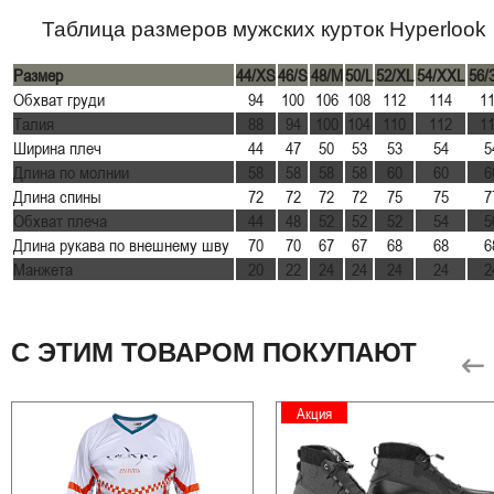
Таблица размеров мужских курток Hyperlook
Размер
44/XS
46/S
48/M
50/L
52/XL
54/XXL
56/
Обхват груди
94
100
106
108
112
114
1
Талия
88
94
100
104
110
112
1
Ширина плеч
44
47
50
53
53
54
5
Длина по молнии
58
58
58
58
60
60
6
Длина спины
72
72
72
72
75
75
7
Обхват плеча
44
48
52
52
52
54
5
Длина рукава по внешнему шву
70
70
67
67
68
68
6
Манжета
20
22
24
24
24
24
2
С ЭТИМ ТОВАРОМ ПОКУПАЮТ
Акция