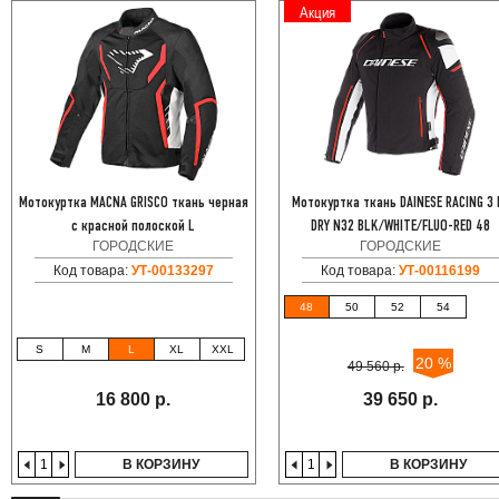
Акция
Мотокуртка MACNA GRISCO ткань черная
Мотокуртка ткань DAINESE RACING 3 
с красной полоской L
DRY N32 BLK/WHITE/FLUO-RED 48
ГОРОДСКИЕ
ГОРОДСКИЕ
Код товара:
УТ-00133297
Код товара:
УТ-00116199
48
50
52
54
S
M
L
XL
XXL
20 %
49 560 р.
16 800 р.
39 650 р.
В КОРЗИНУ
В КОРЗИНУ