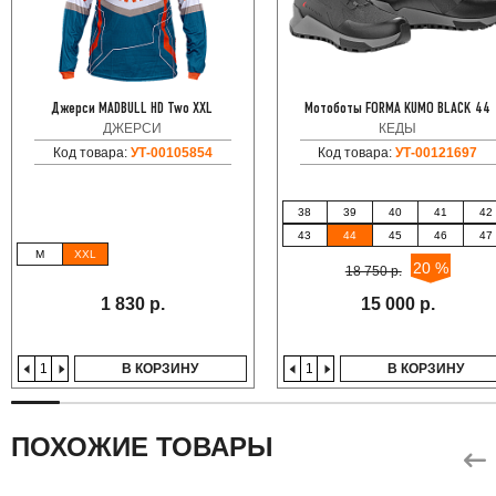
Джерси MADBULL HD Two XXL
Мотоботы FORMA KUMO BLACK 44
ДЖЕРСИ
КЕДЫ
Код товара:
УТ-00105854
Код товара:
УТ-00121697
38
39
40
41
42
43
44
45
46
47
M
XXL
20 %
18 750 р.
1 830 р.
15 000 р.
В КОРЗИНУ
В КОРЗИНУ
ПОХОЖИЕ ТОВАРЫ