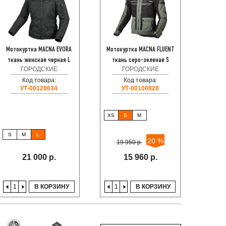
Мотокуртка MACNA EVORA
Мотокуртка MACNA FLUENT
Мото
ткань женская черная L
ткань cеро-зеленая S
BOOSTE
ГОРОДСКИЕ
ГОРОДСКИЕ
Код товара:
Код товара:
УТ-00128634
УТ-00100828
XS
S
M
S
M
L
S
20 %
19 950 р.
3XL
21 000 р.
15 960 р.
В КОРЗИНУ
В КОРЗИНУ