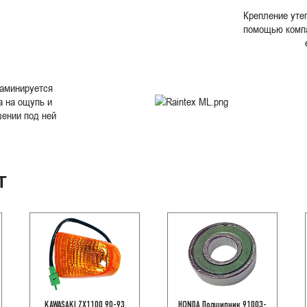
Крепление уте
помощью компа
аминируется
а на ощупь и
ении под ней
Т
KAWASAKI ZX1100 90-93
HONDA Подшипник 91003-