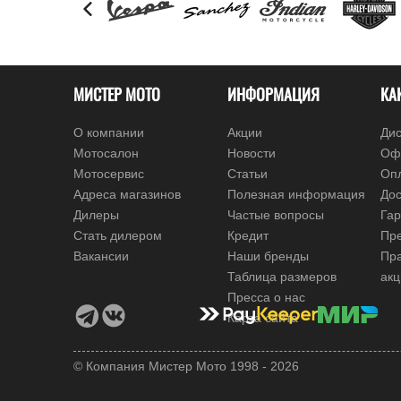
МИСТЕР МОТО
ИНФОРМАЦИЯ
КА
О компании
Акции
Дис
Мотосалон
Новости
Оф
Мотосервис
Статьи
Оп
Адреса магазинов
Полезная информация
Дос
Дилеры
Частые вопросы
Гар
Стать дилером
Кредит
Пре
Вакансии
Наши бренды
Пр
Таблица размеров
ак
Пресса о нас
Карта сайта
© Компания Мистер Мото 1998 - 2026