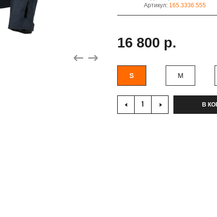
Артикул:
165.3336.555
16 800 р.
S
M
В КО