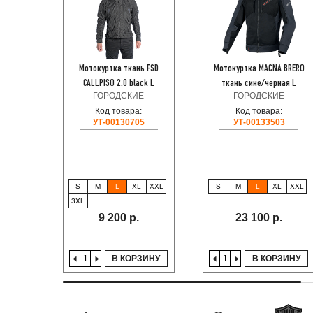
Мотокуртка ткань FSD
Мотокуртка MACNA BRERO
CALLPISO 2.0 black L
ткань сине/черная L
ГОРОДСКИЕ
ГОРОДСКИЕ
Код товара:
Код товара:
УТ-00130705
УТ-00133503
S
M
L
XL
XXL
S
M
L
XL
XXL
3XL
9 200 р.
23 100 р.
В КОРЗИНУ
В КОРЗИНУ