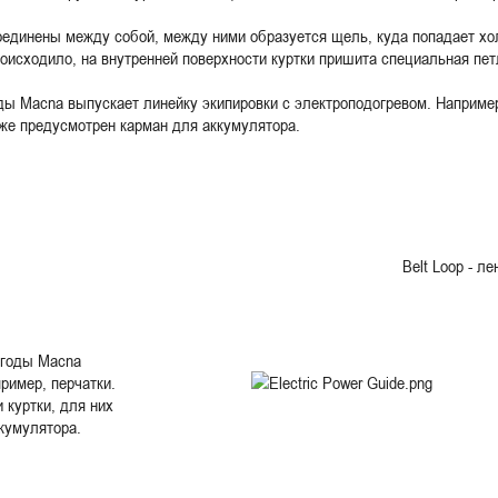
оединены между собой, между ними образуется щель, куда попадает хо
роисходило, на внутренней поверхности куртки пришита специальная пе
ды Macna выпускает линейку экипировки с электроподогревом. Например
кже предусмотрен карман для аккумулятора.
Belt Loop - л
огоды Macna
ример, перчатки.
 куртки, для них
кумулятора.