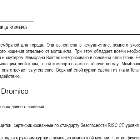
ЛИЦА РАЗМЕРОВ
мембраной для города. Она выполнена в кежуал-стиле, немного уко
ного ношения отдельно от мотоцикла. При этом обладает всеми необ
 скутеров. Мембрана Raintex интегрирована в основной слой ткани. Её
дышащим свойствам, в ней комфортно даже в тёплую погоду. Мембрана
 она отвечает за утепление. Верхний слой куртки сделан из ткани Tens
оздействию.
 Dromico
повседневного ношения
щитки, сертифицированные по стандарту безопасности RISC CE уровня 1
кладки к рукавам куртки с помощью компактной молнии. Плотно фиксиру