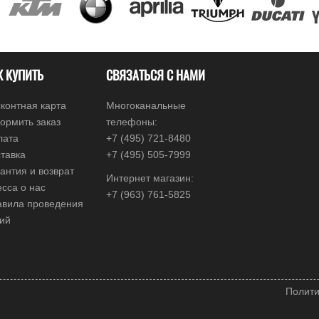
К КУПИТЬ
СВЯЗАТЬСЯ С НАМИ
контная карта
Многоканальные
ормить заказ
телефоны:
лата
+7 (495) 721-8480
тавка
+7 (495) 505-7999
антия и возврат
Интернет магазин:
сса о нас
+7 (963) 761-5825
авила проведения
ций
Полити