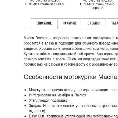
Мотокуртка MACNA
Мотокуртка MACNA
DROMICO ткань черная S
DROMICO ткань темно-
серая S
НАЛИЧИЕ
ОТЗЫВЫ
ТАБ
ОПИСАНИЕ
Macna Dromico - недорогая текстильная мотокуртка с 
бросается в глаза и подходит для обычного повседнев
защитой. Хорошо сочетается с большинством мотоциклов и
Куртка остаётся непромокаемой всё время. Благодаря 
прямого контакта с телом. Съемная подкладка тоже есть,
прочностью на разрыв и устойчивостью к абразивному в
Особенности мотокуртки Macna
Мотокуртка в кэжуал-стиле для езды на мотоцикле и 
Интегрированная мембрана Raintex
Утепляющая подкладка
Защита. На локтях и плечах установлены встроенные 
отдельно).
Easy Cuff. Крепление утепляющей или мембранной под