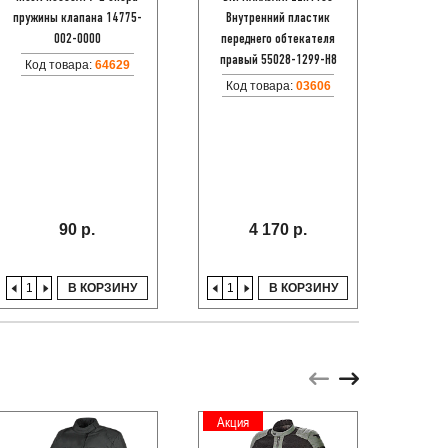
пружины клапана 14775-
Внутренний пластик
Код
002-0000
переднего обтекателя
правый 55028-1299-H8
Код товара:
64629
Код товара:
03606
90 р.
4 170 р.
В КОРЗИНУ
В КОРЗИНУ
Акция