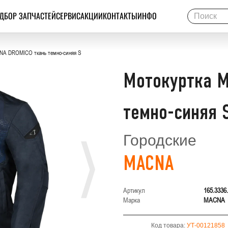
ДБОР ЗАПЧАСТЕЙ
СЕРВИС
АКЦИИ
КОНТАКТЫ
ИНФО
NA DROMICO ткань темно-синяя S
Мотокуртка M
темно-синяя 
Городские
MACNA
Артикул
165.3336
Марка
MACNA
Код товара:
УТ-00121858