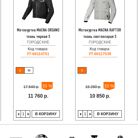
Мотокуртка MACNA ORCANO
Мотокуртка MACNA RAPTOR
ткань черная S
ткань светлосерая S
ГОРОДСКИЕ
ГОРОДСКИЕ
Код товара:
Код товара:
УТ-00114751
УТ-00117039
S
M
S
33 %
33 %
17 640 р.
16 280 р.
11 760 р.
10 850 р.
В КОРЗИНУ
В КОРЗИНУ