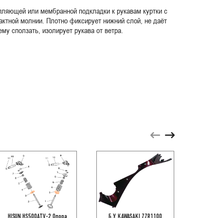
пляющей или мембранной подкладки к рукавам куртки с
ктной молнии. Плотно фиксирует нижний слой, не даёт
ему сползать, изолирует рукава от ветра.
HISUN HS500ATV-2 Опора
Б.У. KAWASAKI ZZR1100
HONDA 