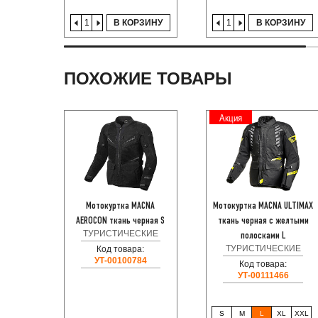
В КОРЗИНУ
В КОРЗИНУ
ПОХОЖИЕ ТОВАРЫ
Акция
Мотокуртка MACNA
Мотокуртка MACNA ULTIMAX
AEROCON ткань черная S
ткань черная с желтыми
ТУРИСТИЧЕСКИЕ
полосками L
ТУРИСТИЧЕСКИЕ
Код товара:
УТ-00100784
Код товара:
УТ-00111466
S
M
L
XL
XXL