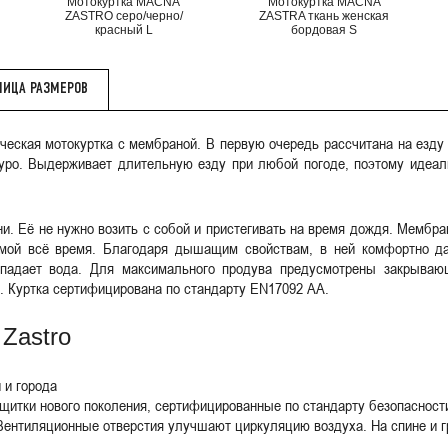
Мотокуртка MACNA
Мотокуртка MACNA
ZASTRO серо/черно/
ZASTRA ткань женская
красный L
бордовая S
ЛИЦА РАЗМЕРОВ
ическая мотокуртка с мембраной. В первую очередь рассчитана на езду
дуро. Выдерживает длительную езду при любой погоде, поэтому идеа
ни. Её не нужно возить с собой и пристегивать на время дождя. Мембра
аемой всё время. Благодаря дышащим свойствам, в ней комфортно д
опадает вода. Для максимального продува предусмотрены закрываю
. Куртка сертифицирована по стандарту EN17092 AА.
Zastro
 и города
щитки нового поколения, сертифицированные по стандарту безопасност
Вентиляционные отверстия улучшают циркуляцию воздуха. На спине и г