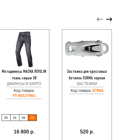
Мотоджинсы MACNA REVELIN
Застежка для кроссовых
KAPPA 
ткань серые 38
ботинок FORMA черная
CBF1
ДЖИНСЫ И КАРГО
ЗАСТЕЖКИ
Код товара:
Код товара:
67964
ЦЕНТР
УТ-00127961
Код
30
32
36
38
16 800 р.
520 р.