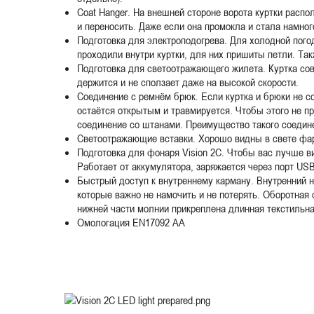
Coat Hanger. На внешней стороне ворота куртки распо
и переносить. Даже если она промокла и стала намно
Подготовка для электроподогрева. Для холодной пого
проходили внутри куртки, для них пришиты петли. Та
Подготовка для светоотражающего жилета. Куртка сов
держится и не сползает даже на высокой скорости.
Соединение с ремнём брюк. Если куртка и брюки не с
остаётся открытым и травмируется. Чтобы этого не п
соединение со штанами. Преимущество такого соедине
Светоотражающие вставки. Хорошо видны в свете фар,
Подготовка для фонаря Vision 2C. Чтобы вас лучше в
Работает от аккумулятора, заряжается через порт US
Быстрый доступ к внутреннему карману. Внутренний н
которые важно не намочить и не потерять. Оборотная 
нижней части молнии прикреплена длинная текстильная
Омологация EN17092 AА