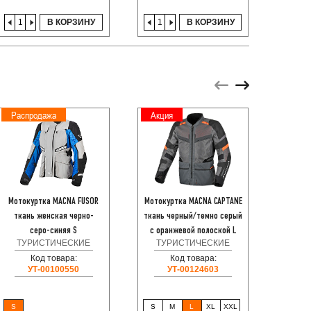
В КОРЗИНУ
В КОРЗИНУ
Распродажа
Акция
Акци
Мотокуртка MACNA FUSOR
Мотокуртка MACNA CAPTANE
Мотоку
ткань женская черно-
ткань черный/темно серый
ткань 
ТУ
серо-синяя S
с оранжевой полоской L
ТУРИСТИЧЕСКИЕ
ТУРИСТИЧЕСКИЕ
Код товара:
Код товара:
УТ-00100550
УТ-00124603
S
S
M
L
XL
XXL
XS