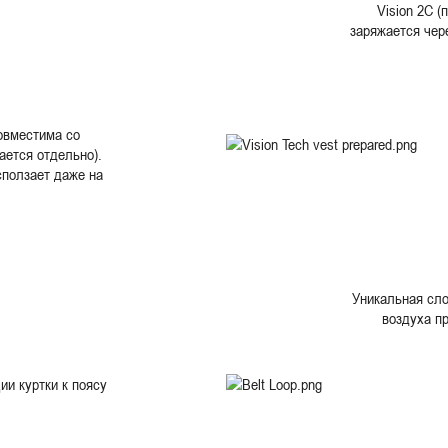
Vision 2C (
заряжается чер
овместима со
ается отдельно).
сползает даже на
Уникальная сло
воздуха п
ии куртки к поясу