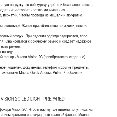
ьшую нагрузку, за неё куртку удобно и безопасно вешать
вредить или оторвать петлю минимальная.
, перчатки. Чтобы провода не мешали и аккуратно
я отдельно). Жилет пристёгивается пряжками, плотно
лодный воздух. При падении одежда задирается, тело
тля. Она крепится к брючному ремню и создаёт надёжное
 есть ремень.
 погоду.
й фонарь Macna Vision 2C (приобретается отдельно).
ное: кошелёк, документы, телефон и другие предметы,
технология Macna Quick Access Puller. К собачке и
VISION 2C LED LIGHT PREPARED
фонаря Vision 2C. Чтобы вас лучше видели попутчики, на
и спины крепится светодиодный красный фонарь Macna