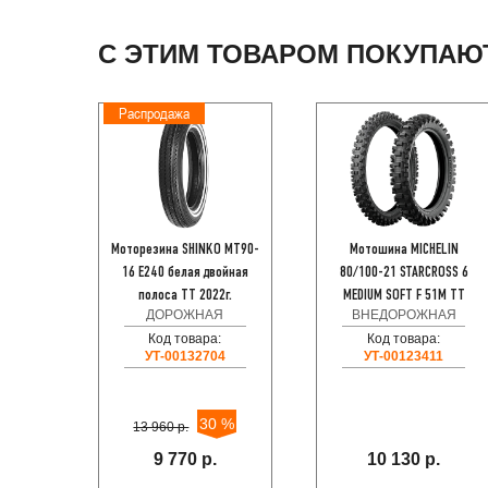
С ЭТИМ ТОВАРОМ ПОКУПАЮ
Распродажа
Моторезина SHINKO MT90-
Мотошина MICHELIN
16 E240 белая двойная
80/100-21 STARCROSS 6
полоса TT 2022г.
MEDIUM SOFT F 51M TT
ДОРОЖНАЯ
ВНЕДОРОЖНАЯ
Код товара:
Код товара:
УТ-00132704
УТ-00123411
30 %
13 960 р.
9 770 р.
10 130 р.