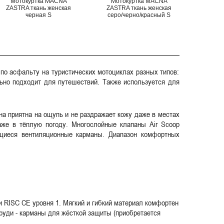
Мотокуртка MACNA
Мотокуртка MACNA
ZASTRA ткань женская
ZASTRA ткань женская
черная S
cеро/черно/красный S
 по асфальту на туристических мотоциклах разных типов:
льно подходит для путешествий. Также используется для
на приятна на ощупь и не раздражает кожу даже в местах
аже в тёплую погоду. Многослойные клапаны Air Scoop
щиеся вентиляционные карманы. Диапазон комфортных
и RISC CE уровня 1. Мягкий и гибкий материал комфортен
руди - карманы для жёсткой защиты (приобретается