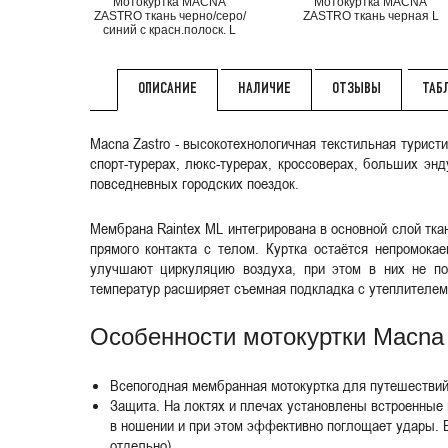
Мотокуртка MACNA
Мотокуртка MACNA
ZASTRO ткань черно/серо/
ZASTRO ткань черная L
синий с красн.полоск. L
НАЛИЧИЕ
ОТЗЫВЫ
ТАБ
ОПИСАНИЕ
Macna Zastro - высокотехнологичная текстильная турист
спорт-турерах, люкс-турерах, кроссоверах, больших эн
повседневных городских поездок.
Мембрана Raintex ML интегрирована в основной слой тка
прямого контакта с телом. Куртка остаётся непромок
улучшают циркуляцию воздуха, при этом в них не п
температур расширяет съемная подкладка с утеплителем
Особенности мотокуртки Macna 
Всепогодная мембранная мотокуртка для путешествий
Защита. На локтях и плечах установлены встроенные 
в ношении и при этом эффективно поглощает удары. 
отдельно).