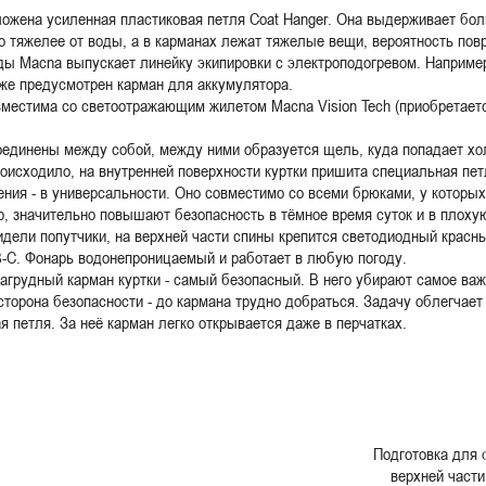
ложена усиленная пластиковая петля Coat Hanger. Она выдерживает бол
го тяжелее от воды, а в карманах лежат тяжелые вещи, вероятность по
ды Macna выпускает линейку экипировки с электроподогревом. Например
кже предусмотрен карман для аккумулятора.
местима со светоотражающим жилетом Macna Vision Tech (приобретаетс
оединены между собой, между ними образуется щель, куда попадает хо
роисходило, на внутренней поверхности куртки пришита специальная пе
ния - в универсальности. Оно совместимо со всеми брюками, у которых
 значительно повышают безопасность в тёмное время суток и в плохую
идели попутчики, на верхней части спины крепится светодиодный красны
B-C. Фонарь водонепроницаемый и работает в любую погоду.
агрудный карман куртки - самый безопасный. В него убирают самое важ
сторона безопасности - до кармана трудно добраться. Задачу облегчает 
 петля. За неё карман легко открывается даже в перчатках.
Подготовка для 
верхней част