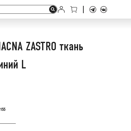
ACNA ZASTRO ткань
иний L
.155