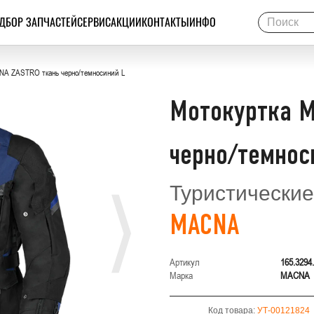
ДБОР ЗАПЧАСТЕЙ
СЕРВИС
АКЦИИ
КОНТАКТЫ
ИНФО
NA ZASTRO ткань черно/темносиний L
Мотокуртка M
черно/темнос
Туристические
MACNA
Артикул
165.3294
Марка
MACNA
Код товара:
УТ-00121824