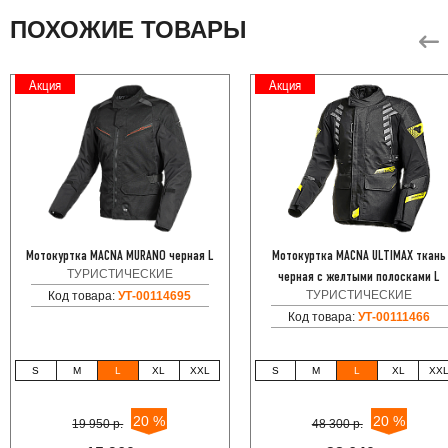
ПОХОЖИЕ ТОВАРЫ
Акция
Акция
Мотокуртка MACNA MURANO черная L
Мотокуртка MACNA ULTIMAX ткань
ТУРИСТИЧЕСКИЕ
черная с желтыми полосками L
ТУРИСТИЧЕСКИЕ
Код товара:
УТ-00114695
Код товара:
УТ-00111466
S
M
L
XL
XXL
S
M
L
XL
XX
20 %
20 %
19 950 р.
48 300 р.