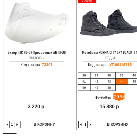
Акция
Визор HJC HJ-07 Прозрачный ANTIFOG
Мотоботы FORMA CITY DRY BLACK 4
ВИЗОРЫ
КЕДЫ
Код товара:
73307
Код товара:
УТ-00116715
36
37
38
39
40
41
42
43
44
45
46
47
48
20 %
19 850 р.
3 220 р.
15 880 р.
В КОРЗИНУ
В КОРЗИНУ