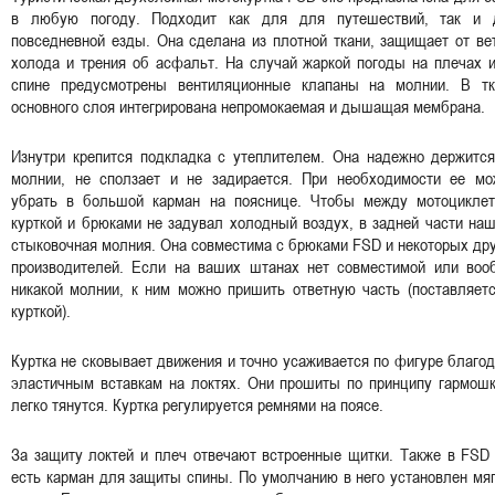
в любую погоду. Подходит как для для путешествий, так и 
повседневной езды. Она сделана из плотной ткани, защищает от ве
холода и трения об асфальт. На случай жаркой погоды на плечах 
спине предусмотрены вентиляционные клапаны на молнии. В тк
основного слоя интегрирована непромокаемая и дышащая мембрана.
Изнутри крепится подкладка с утеплителем. Она надежно держится
молнии, не сползает и не задирается. При необходимости ее мо
убрать в большой карман на пояснице. Чтобы между мотоциклет
курткой и брюками не задувал холодный воздух, в задней части на
стыковочная молния. Она совместима с брюками FSD и некоторых др
производителей. Если на ваших штанах нет совместимой или воо
никакой молнии, к ним можно пришить ответную часть (поставляет
курткой).
Куртка не сковывает движения и точно усаживается по фигуре благо
эластичным вставкам на локтях. Они прошиты по принципу гармошк
легко тянутся. Куртка регулируется ремнями на поясе.
За защиту локтей и плеч отвечают встроенные щитки. Также в FSD 
есть карман для защиты спины. По умолчанию в него установлен мя