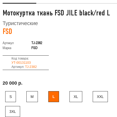
Мотокуртка ткань FSD JILE black/red L
Туристические
FSD
Артикул
TJ-2382
Марка
FSD
Код товара:
УТ-00131103
Артикул:
TJ-2382
20 000 р.
S
M
L
XL
XXL
3XL