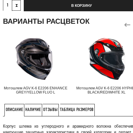
В КОРЗИНУ
ВАРИАНТЫ РАСЦВЕТОК
Мотошлем AGV K-6 E2206 ENHANCE
Мотошлем AGV K-6 E2206 HYPH
GREY/YELLOW FLUO L
BLACK/RED/WHITE XL
НАЛИЧИЕ
ОТЗЫВЫ
ТАБЛИЦА РАЗМЕРОВ
ОПИСАНИЕ
Корпус шлема из углеродного и арамидного волокна обеспечив
наилучшие защитные характеристики в своей категории и делает 