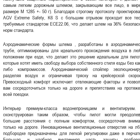
самым легким дорожным шлемом, закрывающим все лицо, в мире
размере M 1285 +- 50 г). Благодаря строгому протоколу проектиров
AGV Extreme Safety, K6 S с большим отрывом проходит все тес
требуемые стандартом ECE22.06, что делает шлем на 36% безопасн
норм стандарта.
Аэродинамические формы шлема , разработаны в аэродинамичес
трубе, оптимизированы для идеального прохождения воздуха в лю
положении при езде, что делает это решение идеальным для пилот
которые хотят иметь свободу выбора собственного стиля езды без ка
либо компромиссов. Аэродинамический спойлер эволюциониру
разделяя воздух и ограничивая тряску на крейсерской скорос
Превосходный комфорт исключает отвлекающие факторы и позвол
вам сосредоточиться только на дороге и препятствиях на протяже
всей поездки.
Интерьер премиум-класса водонепроницаем и вентилируем.
сконструирован таким образом, чтобы пилот могли преодолев
большие расстояния с полным комфортом, сосредоточив внима
только на дороге. Инновационные вентиляционные отверстия на лб
подбородке предназначены для легкой регулировки даже в перчатк
Большая и удобная внутренняя часть защиты подборо