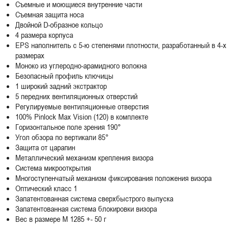
Съемные и моющиеся внутренние части
Съемная защита носа
Двойной D-образное кольцо
4 размера корпуса
EPS наполнитель с 5-ю степенями плотности, разработанный в 4-х
размерах
Моноко из углеродно-арамидного волокна
Безопасный профиль ключицы
1 широкий задний экстрактор
5 передних вентиляционных отверстий
Регулируемые вентиляционные отверстия
100% Pinlock Max Vision (120) в комплекте
Горизонтальное поле зрения 190°
Угол обзора по вертикали 85°
Защита от царапин
Металлический механизм крепления визора
Система микрооткрытия
Многоступенчатый механизм фиксирования положения визора
Оптический класс 1
Запатентованная система сверхбыстрого выпуска
Запатентованная система блокировки визора
Вес в размере M 1285 +- 50 г