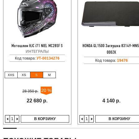
Мотошлем HJC i71 NIEL MC28SF S
HONDA GL1500 Заглушка 83149-MN5
ИНТЕГРАЛЫ
000ZK
Код товара:
УТ-00134276
Код товара:
19476
XXS
XS
S
M
20 %
28 350 р.
22 680 р.
4 140 р.
В КОРЗИНУ
В КОРЗИНУ