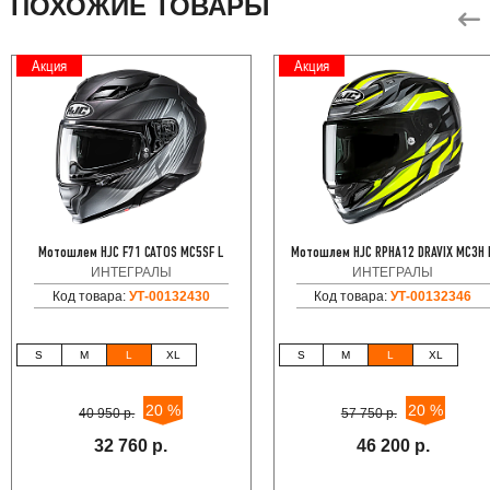
ПОХОЖИЕ ТОВАРЫ
Акция
Акция
Мотошлем HJC F71 CATOS MC5SF L
Мотошлем HJC RPHA12 DRAVIX MC3H 
ИНТЕГРАЛЫ
ИНТЕГРАЛЫ
Код товара:
УТ-00132430
Код товара:
УТ-00132346
S
M
L
XL
S
M
L
XL
20 %
20 %
40 950 р.
57 750 р.
32 760 р.
46 200 р.