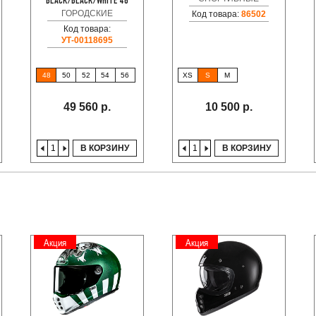
BLACK/BLACK/WHITE 48
ГОРОДСКИЕ
Код товара:
86502
Код товара:
УТ-00118695
48
50
52
54
56
XS
S
M
49 560 р.
10 500 р.
В КОРЗИНУ
В КОРЗИНУ
Акция
Акция