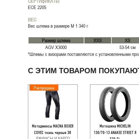
СЕРТИфИКАТЫ
ECE 2205
ВЕС
Вес шлема в размере M 1 340 г
Размер шлема
XXS
XS
AGV X3000
53-54 см
*Шлемы с визорами поставляются с установленными проз
С ЭТИМ ТОВАРОМ ПОКУПАЮ
Распродажа
Мотоджинсы MACNA BOXER
Мотошина MICHELIN
COVEC ткань черные 38
130/70-13 ANAKEE STREET R
ДЖИНСЫ И КАРГО