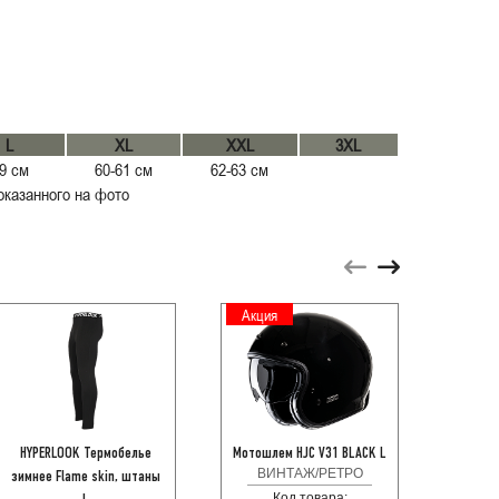
L
XL
XXL
3XL
9 см
60-61 см
62-63 см
оказанного на фото
Акция
Расп
HYPERLOOK Термобелье
Мотошлем HJC V31 BLACK L
KAP
ВИНТАЖ/РЕТРО
зимнее Flame skin, штаны
комп
Код товара: