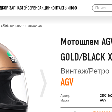
ДБОР ЗАПЧАСТЕЙ
СЕРВИС
АКЦИИ
КОНТАКТЫ
ИНФО
 X3000 SUPERBA GOLD/BLACK XS
Мотошлем AG
GOLD/BLACK 
Винтаж/Ретро
AGV
Артикул
210011A2
Марка
AGV