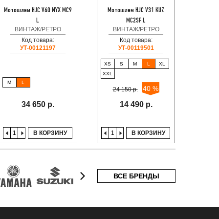
Мотошлем HJC V60 NYX MC9
Мотошлем HJC V31 KUZ
Мотошле
L
MC2SF L
ВИНТАЖ/РЕТРО
ВИНТАЖ/РЕТРО
ВИ
Код товара:
Код товара:
УТ-00121197
УТ-00119501
XS
S
M
L
XL
S
XXL
M
L
40 %
24 150 р.
24
34 650 р.
14 490 р.
В КОРЗИНУ
В КОРЗИНУ
ВСЕ БРЕНДЫ