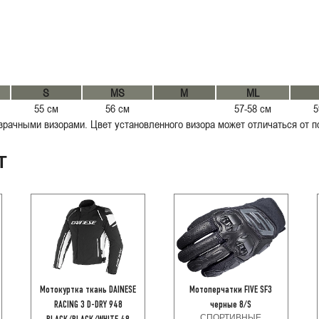
S
MS
M
ML
55 см
56 см
57-58 см
5
рачными визорами. Цвет установленного визора может отличаться от п
Т
Мотокуртка ткань DAINESE
Мотоперчатки FIVE SF3
RACING 3 D-DRY 948
черные 8/S
СПОРТИВНЫЕ