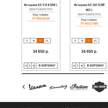
Мотошлем HJC V10 N GRAY L
Мотошлем HJC V60 SCOBY
ВИНТАЖ/РЕТРО
MC5 L
ВИНТАЖ/РЕТРО
Код товара:
УТ-00119236
Код товара:
УТ-00117495
S
M
L
XL
S
M
L
XL
34 650 р.
34 650 р.
В КОРЗИНУ
В КОРЗИНУ