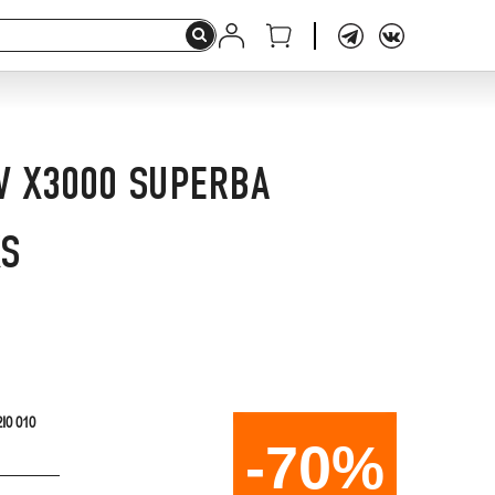
V X3000 SUPERBA
XS
I0 010
-70%