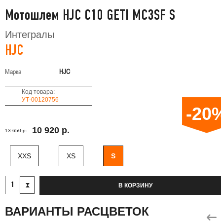
Мотошлем HJC C10 GETI MC3SF S
Интегралы
HJC
Марка
HJC
Код товара:
УТ-00120756
-20
10 920 р.
13 650 р.
XXS
XS
S
В КОРЗИНУ
ВАРИАНТЫ РАСЦВЕТОК