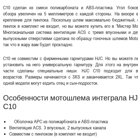
C10 сделан из смеси поликарбоната и ABS-пластика. Угол боков
обзора увеличен на 5 миллиметров с каждой стороны. На визоре е
крепление для пинлока. Поскольку шлем максимально бюджетный, 
пинлок в комплект не входит, но вы можете купить его в “Мистер Мо
Многоканальная система вентиляции ACS с тремя впускными и дв
выпускными отверстиями сделана по образцу гоночных шлемов Moto
так что в жару вам будет прохладно.
C10 не совместим с фирменными гарнитурами HJC. Но вы можете ле
установить на него универсальную гарнитуру. Для этого на внутре
части сделаны специальные ниши. HJC C10 подходит для в
возрастов. Размеры начинаются с 3XS и заканчивается 2XL. Так ч
одной модели могут ездить отец и сын-подросток.
Особенности мотошлема интеграла H
C10
Оболочка APC из поликарбоната и ABS-пластика
Вентиляция ACS. 3 впускных, 2 выпускных канала
Совместим с пинлоком (в комплект не входит)