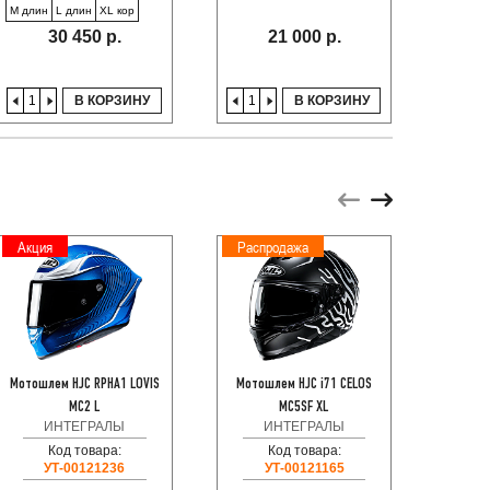
M длин
L длин
XL кор
30 450 р.
21 000 р.
В КОРЗИНУ
В КОРЗИНУ
Акция
Распродажа
Расп
Мотошлем HJC RPHA1 LOVIS
Мотошлем HJC i71 CELOS
Мотош
MC2 L
MC5SF XL
ИНТЕГРАЛЫ
ИНТЕГРАЛЫ
Код товара:
Код товара:
УТ-00121236
УТ-00121165