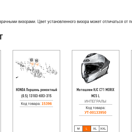
рачными визорами. Цвет установленного визора может отличаться от п
Т
HONDA Поршень ремонтный
Мотошлем HJC C71 MORIX
(0.5) 13103-KR3-315
MC5 L
ИНТЕГРАЛЫ
Код товара:
15396
Код товара:
УТ-00133950
M
L
XL
XXL