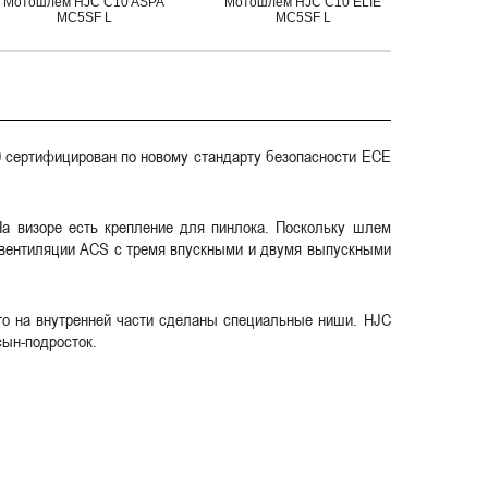
Мотошлем HJC C10 ASPA
Мотошлем HJC C10 ELIE
Мотошл
MC5SF L
MC5SF L
0 сертифицирован по новому стандарту безопасности ECE
На визоре есть крепление для пинлока. Поскольку шлем
а вентиляции ACS с тремя впускными и двумя выпускными
ого на внутренней части сделаны специальные ниши. HJC
сын-подросток.