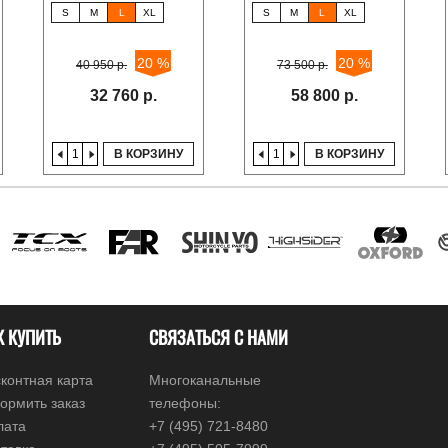
S
M
L
XL
S
M
L
XL
20 %
20 %
40 950 р.
73 500 р.
32 760 р.
58 800 р.
В КОРЗИНУ
В КОРЗИНУ
К КУПИТЬ
СВЯЗАТЬСЯ С НАМИ
контная карта
Многоканальные
ормить заказ
телефоны:
лата
+7 (495) 721-8480