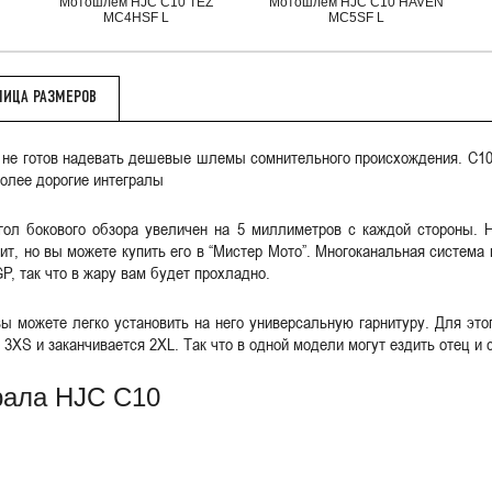
Мотошлем HJC C10 TEZ
Мотошлем HJC C10 HAVEN
MC4HSF L
MC5SF L
ЛИЦА РАЗМЕРОВ
 но не готов надевать дешевые шлемы сомнительного происхождения. C1
более дорогие интегралы
гол бокового обзора увеличен на 5 миллиметров с каждой стороны. 
ит, но вы можете купить его в “Мистер Мото”. Многоканальная систем
, так что в жару вам будет прохладно.
 можете легко установить на него универсальную гарнитуру. Для эт
3XS и заканчивается 2XL. Так что в одной модели могут ездить отец и 
рала HJC C10