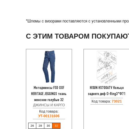
*Шлемы с визорами поставляются с установленными проз
С ЭТИМ ТОВАРОМ ПОКУПАЮ
Мотоджинсы FSD OXF
HISUN HS700ATV Кольцо
HERITAGE JEGGINGS ткань
заднего диф O-Ring3*Ф71
женские голубые 32
Код товара:
73021
ДЖИНСЫ И КАРГО
Код товара:
УТ-00131606
26
28
30
32