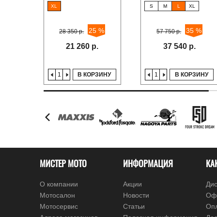
XL
S
M
L
XL
25 %
35 %
28 350 р.
57 750 р.
21 260 р.
37 540 р.
В КОРЗИНУ
В КОРЗИНУ
МИСТЕР МОТО
ИНФОРМАЦИЯ
КА
О компании
Акции
Дис
Мотосалон
Новости
Оф
Мотосервис
Статьи
Оп