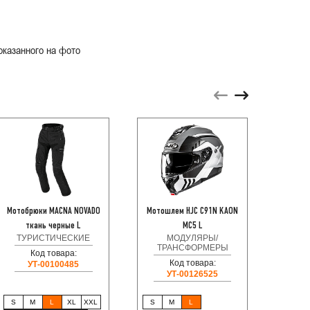
оказанного на фото
Мотобрюки MACNA NOVADO
Мотошлем HJC C91N KAON
VolgaW
ткань черные L
MC5 L
ТУРИСТИЧЕСКИЕ
МОДУЛЯРЫ/
ТРАНСФОРМЕРЫ
Код товара:
Код товара:
УТ-00100485
УТ-00126525
S
M
L
XL
XXL
S
M
L