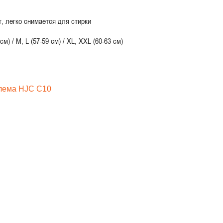
т, легко снимается для стирки
м) / M, L (57-59 см) / XL, XXL (60-63 см)
лема
HJC C10