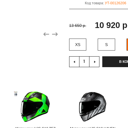
Код товара:
УТ-00126206
10 920 р
13 650 р.
XS
S
В КО