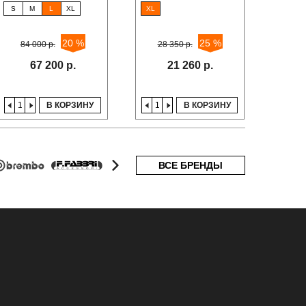
S
M
L
XL
XL
M
20 %
25 %
84 000 р.
28 350 р.
18
67 200 р.
21 260 р.
В КОРЗИНУ
В КОРЗИНУ
ВСЕ БРЕНДЫ