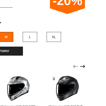
-20%
.
M
L
XL
РЗИНУ