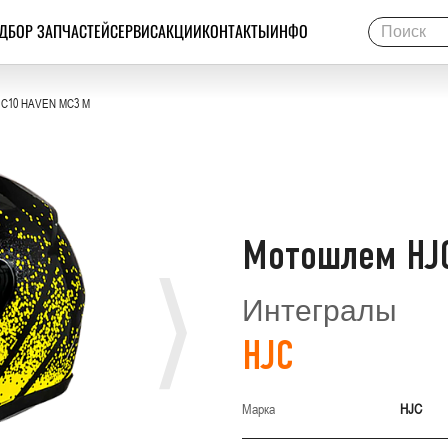
ДБОР ЗАПЧАСТЕЙ
СЕРВИС
АКЦИИ
КОНТАКТЫ
ИНФО
 C10 HAVEN MC3 M
Мотошлем HJ
Интегралы
HJC
Марка
HJC