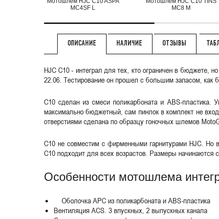
Мотошлем HJC C10 ASPA
Мотошлем HJC C10 TINS
MC4SF L
MC8 M
НАЛИЧИЕ
ОТЗЫВЫ
ТАБ
ОПИСАНИЕ
HJC C10 - интеграл для тех, кто ограничен в бюджете,
22.06. Тестирование он прошел с большим запасом, как 
C10 сделан из смеси поликарбоната и ABS-пластика. У
максимально бюджетный, сам пинлок в комплект не вход
отверстиями сделана по образцу гоночных шлемов MotoGP
C10 не совместим с фирменными гарнитурами HJC. Но вы
C10 подходит для всех возрастов. Размеры начинаются с 
Особенности мотошлема интег
Оболочка APC из поликарбоната и ABS-пластика
Вентиляция ACS. 3 впускных, 2 выпускных канала