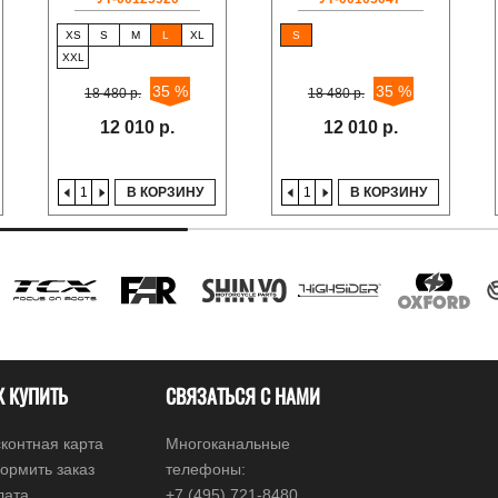
XS
S
M
L
XL
S
XXL
35 %
35 %
18 480 р.
18 480 р.
12 010 р.
12 010 р.
В КОРЗИНУ
В КОРЗИНУ
К КУПИТЬ
СВЯЗАТЬСЯ С НАМИ
контная карта
Многоканальные
ормить заказ
телефоны:
лата
+7 (495) 721-8480