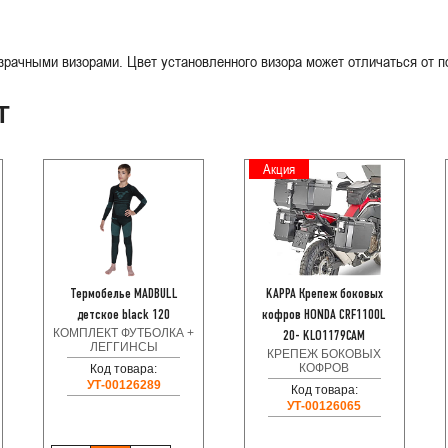
рачными визорами. Цвет установленного визора может отличаться от п
Т
Акция
Термобелье MADBULL
KAPPA Крепеж боковых
детское black 120
кофров HONDA CRF1100L
КОМПЛЕКТ ФУТБОЛКА +
20- KLO1179CAM
ЛЕГГИНСЫ
КРЕПЕЖ БОКОВЫХ
КОФРОВ
Код товара:
УТ-00126289
Код товара:
УТ-00126065