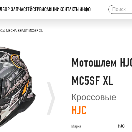
ДБОР ЗАПЧАСТЕЙ
СЕРВИС
АКЦИИ
КОНТАКТЫ
ИНФО
 C50 MECHA BEAST MC5SF XL
Мотошлем HJ
MC5SF XL
Кроссовые
HJC
Марка
HJC