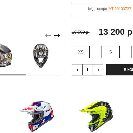
Код товара:
УТ-00133727
13 200 р
16 500 р.
XS
S
В КО