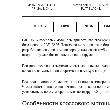
Мотошлем HJC C50
Мотошлем HJC C50 SEMI
PRIMAL MC4 L
FLAT BLACK L
НАЛИЧИЕ
ОТЗЫВЫ
ТАБ
ОПИСАНИЕ
HJC C50 - кроссовый мотошлем для тех, кто ограниче
безопасности ECE 22.06. Тестирование он прошел с бол
разрабатывалась при помощи аэродинамической трубы. Ф
открутить руками без использования инструмента.
Повышает уровень комфорта многоканальная система 
особенно актуально для спортсменов в жаркую погоду.
Подкладка сделана из мягких, но выносливых материало
Чтобы шлем было проще чистить после езды по грязи,
установить на него универсальную гарнитуру и общаться
Особенности кроссового мото