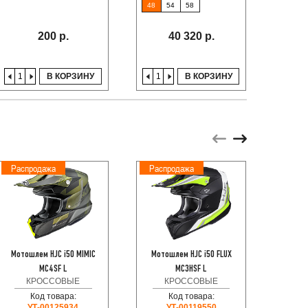
48
54
58
200 р.
40 320 р.
В КОРЗИНУ
В КОРЗИНУ
Распродажа
Распродажа
Расп
Мотошлем HJC i50 MIMIC
Мотошлем HJC i50 FLUX
Мотош
MC4SF L
MC3HSF L
КРОССОВЫЕ
КРОССОВЫЕ
Код товара:
Код товара:
Код
УТ-00125934
УТ-00119550