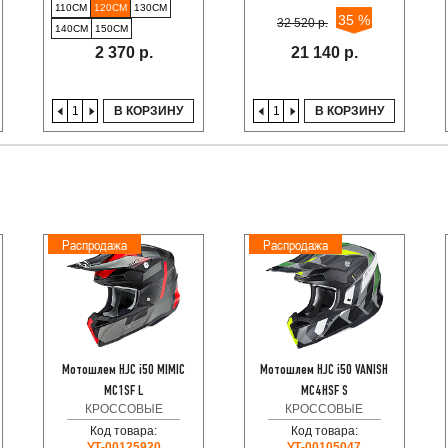
110СМ
120СМ
130СМ
35 %
32 520 р.
140СМ
150СМ
2 370 р.
21 140 р.
В КОРЗИНУ
В КОРЗИНУ
Распродажа
Распродажа
Мотошлем HJC i50 MIMIC
Мотошлем HJC i50 VANISH
MC1SF L
MC4HSF S
КРОССОВЫЕ
КРОССОВЫЕ
Код товара:
Код товара:
УТ-00125920
УТ-00105047