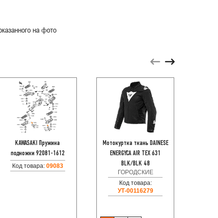
оказанного на фото
KAWASAKI Пружина
Мотокуртка ткань DAINESE
HOND
подножки 92081-1612
ENERGYCA AIR TEX 631
Фара в
BLK/BLK 48
Код товара:
09083
ГОРОДСКИЕ
Код
Код товара:
УТ-00116279