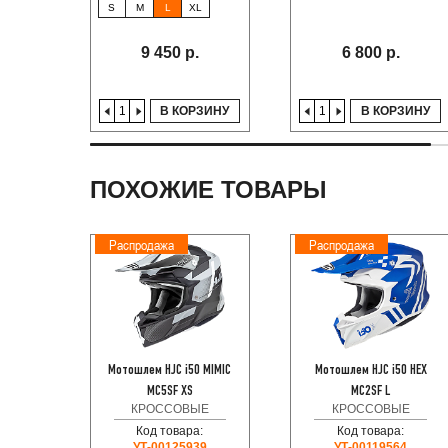
S
M
L
XL
9 450 р.
6 800 р.
В КОРЗИНУ
В КОРЗИНУ
ПОХОЖИЕ ТОВАРЫ
Распродажа
Распродажа
Мотошлем HJC i50 MIMIC
Мотошлем HJC i50 HEX
MC5SF XS
MC2SF L
КРОССОВЫЕ
КРОССОВЫЕ
Код товара:
Код товара:
УТ-00125939
УТ-00119564