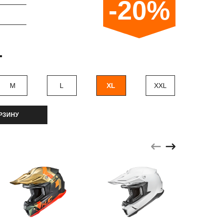
-20%
.
M
L
XL
XXL
РЗИНУ