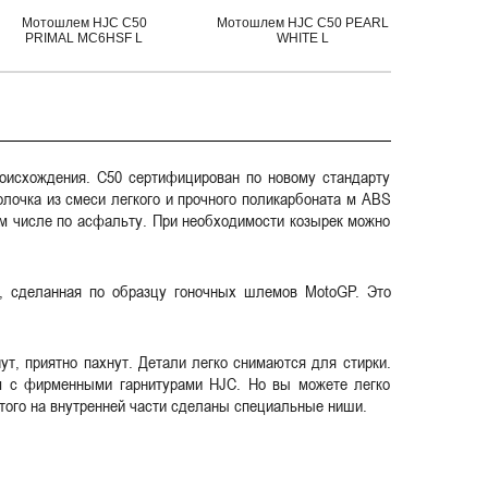
Мотошлем HJC C50
Мотошлем HJC C50 PEARL
Мот
PRIMAL MC6HSF L
WHITE L
MI
оисхождения. C50 сертифицирован по новому стандарту
лочка из смеси легкого и прочного поликарбоната м ABS
ом числе по асфальту. При необходимости козырек можно
, сделанная по образцу гоночных шлемов MotoGP. Это
т, приятно пахнут. Детали легко снимаются для стирки.
им с фирменными гарнитурами HJC. Но вы можете легко
того на внутренней части сделаны специальные ниши.