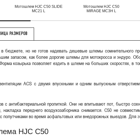
Мотошлем HJC C50 SLIDE
Мотошлем HJC C50
MC21 L
MIRAGE MC3H L
ЛИЦА РАЗМЕРОВ
н в бюджете, но не готов надевать дешевые шлемы сомнительного пр
ьшим запасом, как более дорогие шлемы для мотокросса и эндуро. Обо
орма козырька позволяет ездить в шлеме на больших скоростях, в т
вентиляции ACS с двумя впускными и одним выпускным отверстием
в с антибактериальной пропиткой. Они не впитывают пот, быстро сохну
 накладка переднего воздухозаборника снимается. C50 не совмест
 с попутчиками во время асфальтовых или внедорожных выездов. Для э
шлема HJC C50