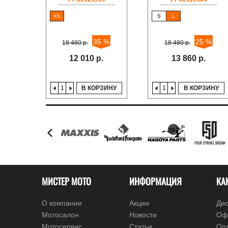
XS
S
L
35 %
25 %
18 480 р.
18 480 р.
12 010 р.
13 860 р.
В КОРЗИНУ
В КОРЗИНУ
МИСТЕР МОТО
ИНФОРМАЦИЯ
КА
О компании
Акции
Дис
Мотосалон
Новости
Оф
Мотосервис
Статьи
Оп