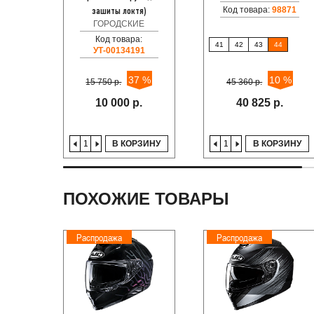
Код товара:
98871
зашиты локтя)
ГОРОДСКИЕ
Код товара:
41
42
43
44
УТ-00134191
37 %
10 %
15 750 р.
45 360 р.
10 000 р.
40 825 р.
В КОРЗИНУ
В КОРЗИНУ
ПОХОЖИЕ ТОВАРЫ
Распродажа
Распродажа