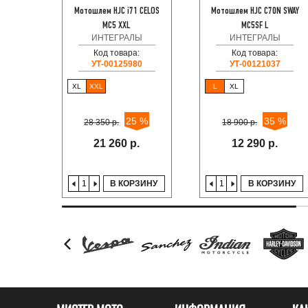
Мотошлем HJC i71 CELOS
Мотошлем HJC C70N SWAY
MC5 XXL
MC5SF L
ИНТЕГРАЛЫ
ИНТЕГРАЛЫ
Код товара:
Код товара:
УТ-00125980
УТ-00121037
XL
XXL
L
XL
25 %
35 %
28 350 р.
18 900 р.
21 260 р.
12 290 р.
В КОРЗИНУ
В КОРЗИНУ