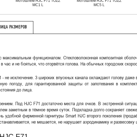
Мотошлем HJC F71 TOZZ
Мотошлем HJC F71 TOZZ
MC1 L
MC5 L
ЛИЦА РАЗМЕРОВ
 с максимальным функционалом. Стекловолоконная композитная оболочк
 в час и не бояться, что оторвётся голова. На обычных городских скор
- не исключение. 3 широких впускных канала охлаждают голову даже 
ную погоду, для гарантированной защиты от запотевания в комплек
сстояния до лица.
рением. Под HJC F71 достаточно места для очков. В экстренной ситуац
ем заметным в тёмное время суток. Подкладка долго сохраняет свеже
чень удобной фирменной гарнитуры Smart HJC второго поколения (прода
устанавливается, не мешается, не нарушает аэродинамику и развесовку
 HJC F71