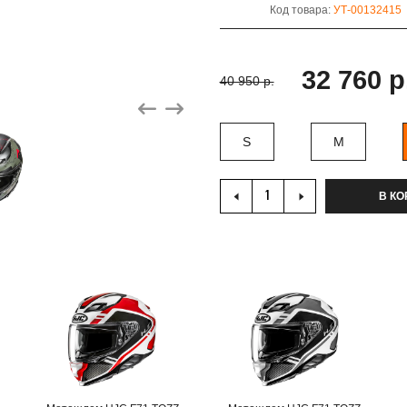
Код товара:
УТ-00132415
32 760 р
40 950 р.
S
M
В КО