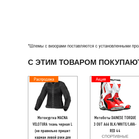
*Шлемы с визорами поставляются с установленными проз
С ЭТИМ ТОВАРОМ ПОКУПАЮ
Распродажа
Акция
Мотокуртка MACNA
Мотоботы DAINESE TORQUE
VELOTURA ткань черная L
3 OUT A66 BLK/WHITE/LAVA-
(не правильно пришит
RED 44
СПОРТИВНЫЕ
карман левой руки для