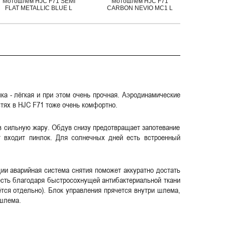
Мотошлем HJC F71 SEMI
Мотошлем HJC F71
Мотошл
FLAT METALLIC BLUE L
CARBON NEVIO MC1 L
а - лёгкая и при этом очень прочная. Аэродинамические
остях в HJC F71 тоже очень комфортно.
в сильную жару. Обдув снизу предотвращает запотевание
т входит пинлок. Для солнечных дней есть встроенный
ии аварийная система снятия поможет аккуратно достать
сть благодаря быстросохнущей антибактериальной ткани
ётся отдельно). Блок управления прячется внутри шлема,
 шлема.