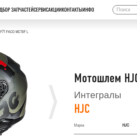
ДБОР ЗАПЧАСТЕЙ
СЕРВИС
АКЦИИ
КОНТАКТЫ
ИНФО
 F71 FACO MC1SF L
Мотошлем HJC
Интегралы
HJC
Марка
HJC