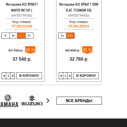
Мотошлем HJC RPHA71
Мотошлем HJC RPHA71 SEMI
Мотош
MAPOS MC1SF L
FLAT TITANIUM XXL
ИНТЕГРАЛЫ
ИНТЕГРАЛЫ
Код товара:
Код товара:
УТ-00119760
УТ-00126581
S
M
L
XL
XL
XXL
XL
35 %
35 %
57 750 р.
50 400 р.
50
37 540 р.
32 760 р.
В КОРЗИНУ
В КОРЗИНУ
ВСЕ БРЕНДЫ