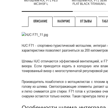
Мотошлем HJC F71 FES
Мотошлем HJC F71 SEMI
MC3HSF L
FLAT BLACK TITANIUM L
НАЛИЧИЕ
ОТЗЫВЫ
ТАБ
ОПИСАНИЕ
HJC F71 - спортивно-туристический мотошлем, интеграл
характеристики позволяют разгоняться за 200 километров
Шлемы HJC отличаются эффективной вентиляцией, и F71 
визора. Если приходится ездить в холодную или влаж
тонированный визор с многоступенчатой регулировкой ра
Производитель позаботился о мотоциклистах с плохим з
голову из шлема. Светоотражающие элементы делают шл
и легко снимается для стирки. F71 готов к установке о
снаружи остаются только кнопки. Такая гарнитура легко 
Особенности шлема-интеграла