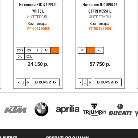
Мотошлем HJC i71 PEARL
Мотошлем HJC RPHA12
WHITE L
OTTIN MC5SF L
ИНТЕГРАЛЫ
ИНТЕГРАЛЫ
Код товара:
Код товара:
УТ-00116594
УТ-00123984
XXS
XS
S
M
L
M
L
XL
XL
XXL
24 150 р.
57 750 р.
В КОРЗИНУ
В КОРЗИНУ