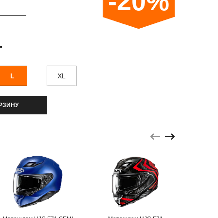
-20%
.
L
XL
РЗИНУ