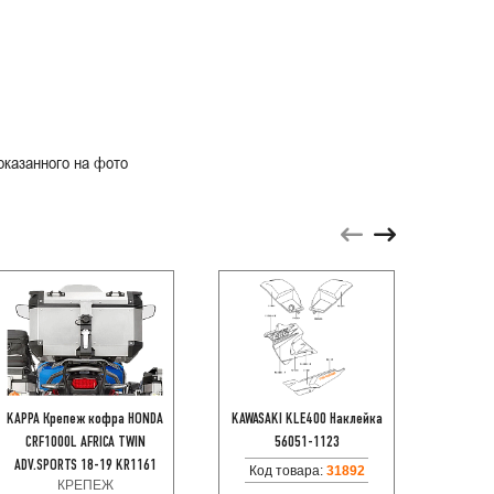
оказанного на фото
KAPPA Крепеж кофра HONDA
KAWASAKI KLE400 Наклейка
Визор 
CRF1000L AFRICA TWIN
56051-1123
IS-11
ДОП
ADV.SPORTS 18-19 KR1161
Код товара:
31892
КРЕПЕЖ