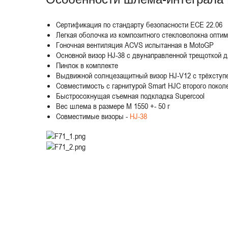
Сертификация по стандарту безопасности ECE 22.06
Легкая оболочка из композитного стекловолокна опти
Гоночная вентиляция ACVS испытанная в MotoGP
Основной визор HJ-38 с двунаправленной трещоткой д
Пинлок в комплекте
Выдвижной солнцезащитный визор HJ-V12 с трёхступе
Совместимость с гарнитурой Smart HJC второго покол
Быстросохнущая съемная подкладка Supercool
Вес шлема в размере M 1550 +- 50 г
Совместимые визоры -
HJ-38