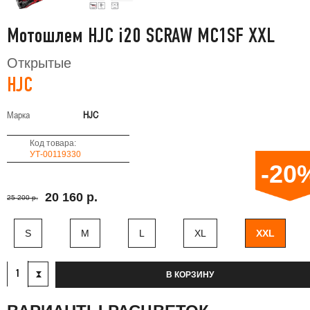
Мотошлем HJC i20 SCRAW MC1SF XXL
Открытые
HJC
Марка
HJC
Код товара:
УТ-00119330
-20
20 160 р.
25 200 р.
S
M
L
XL
XXL
В КОРЗИНУ