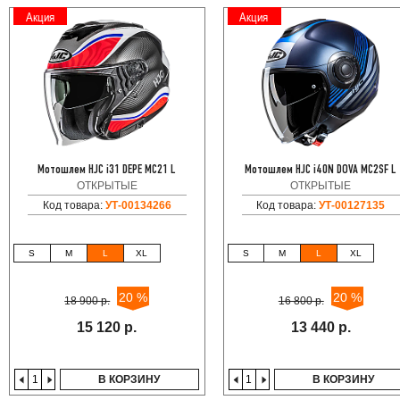
Акция
Акция
Мотошлем HJC i31 DEPE MC21 L
Мотошлем HJC i40N DOVA MC2SF L
ОТКРЫТЫЕ
ОТКРЫТЫЕ
Код товара:
УТ-00134266
Код товара:
УТ-00127135
S
M
L
XL
S
M
L
XL
20 %
20 %
18 900 р.
16 800 р.
15 120 р.
13 440 р.
В КОРЗИНУ
В КОРЗИНУ