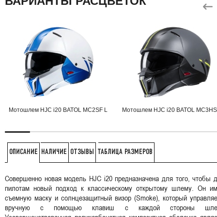
ВАРИАНТЫ РАСЦВЕТОК
Мотошлем HJC i20 BATOL MC2SF L
Мотошлем HJC i20 BATOL MC3HS
НАЛИЧИЕ
ОТЗЫВЫ
ТАБЛИЦА РАЗМЕРОВ
ОПИСАНИЕ
Совершенно новая модель HJC i20 предназначена для того, чтобы 
пилотам новый подход к классическому открытому шлему. Он им
съемную маску и солнцезащитный визор (Smoke), который управляе
вручную с помощью клавиш с каждой стороны шле
Усовершенствованная поликарбонатная композитная оболочка являе