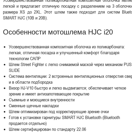
легкой и предлагает отличную посадку с разделением на 3 оболочк
размера XS до 2XL. Этот шлем также подходит для систем Blueto
SMART HJC (10B и 20B).
Особенности мотошлема HJC i20
Усовершенствованная композитная оболочка из поликарбоната:
легкая, отличная посадка и улучшенный комфорт благодаря
технологии САПР
Шлем Street Fighter с легко снимаемой маской через механизм PU
SLIDE
Система вентиляции: 2 встроенных вентиляционных отверстия све
и в области подбородка
Визор HJ-V10 быстро и легко выдвигается; обеспечивает четкое
зрение и имеет антизапотевающее покрытие
Съемные и моющиеся внутренности
Сменные щечные накладки
Шлем оптимизирован под корректирующие зрение очки
Готов к установке гарнитуры SMART HJC Bluetooth (Bluetooth
продается отдельно)
Шлем сертифицирован по стандарту 22.06