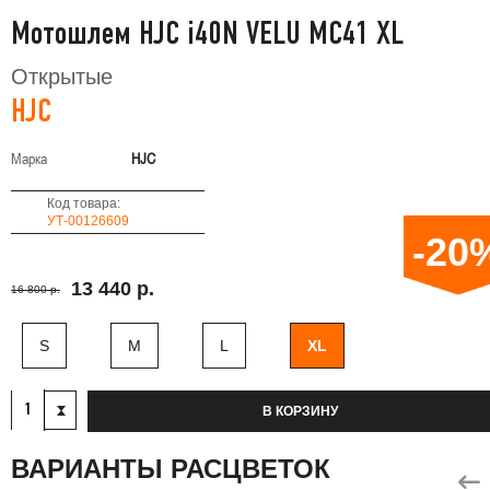
Мотошлем HJC i40N VELU MC41 XL
Открытые
HJC
Марка
HJC
Код товара:
УТ-00126609
-20
13 440 р.
16 800 р.
S
M
L
XL
В КОРЗИНУ
ВАРИАНТЫ РАСЦВЕТОК