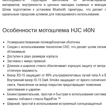
материалов, внутренности и щечные накладки съемные и моющие
Шлем подготовлен к установке Bluetooth гарнитуры, что делает i
идеальным городским шлемом для повседневного использования.
Особенности мотошлема HJC i40N
Усовершенствованная поликарбонатная оболочка
Создан с использованием технологии CAD, что делает шлем легки
обтекаемым
Доступен в двух размерах корпуса
Застежка с микро пряжкой
Длинное и широкое стекло обеспечивает хорошую защиту от ветра
отличную видимость
Визор XD-15 защищает от 99% ультрафиолетовых лучей типа А и B
Внутренний визор IS-13 Dark Smoke защищают от яркого солнечног
света. Нанесённое на визор покрытие предотвращает появления
запотевания и царапин
Безинструментальная, простая и быстрая в использовании система
замены лобового стекла RapidFire ™
Широкий, простой в использовании встроенный солнцезащитный