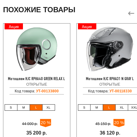
ПОХОЖИЕ ТОВАРЫ
Акция
Акция
Мотошлем HJC RPHA40 GREEN RELAX L
Мотошлем HJC RPHA31 N GRAY L
ОТКРЫТЫЕ
ОТКРЫТЫЕ
Код товара:
УТ-00133800
Код товара:
УТ-00118330
S
M
L
XL
S
M
L
XL
XX
20 %
20 %
44 000 р.
45 150 р.
35 200 р.
36 120 р.