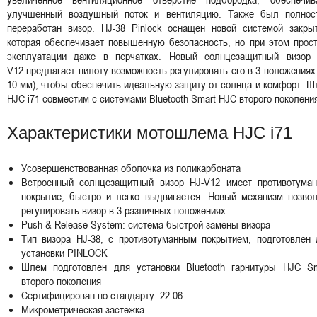
улучшенный воздушный поток и вентиляцию. Также был полнос
переработан визор. HJ-38 Pinlock оснащен новой системой закрыт
которая обеспечивает повышенную безопасность, но при этом прос
эксплуатации даже в перчатках. Новый солнцезащитный визор 
V12 предлагает пилоту возможность регулировать его в 3 положениях
10 мм), чтобы обеспечить идеальную защиту от солнца и комфорт. 
HJC i71 совместим с системами Bluetooth Smart HJC второго поколен
Характеристики мотошлема HJC i71
Усовершенствованная оболочка из поликарбоната
Встроенный солнцезащитный визор HJ-V12 имеет противотуман
покрытие, быстро и легко выдвигается. Новый механизм позвол
регулировать визор в 3 различных положениях
Push & Release System: система быстрой замены визора
Тип визора HJ-38, с противотуманным покрытием, подготовлен 
установки PINLOCK
Шлем подготовлен для установки Bluetooth гарнитуры HJC Sm
второго поколения
Сертифицирован по стандарту 22.06
Микрометрическая застежка