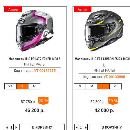
Акция
Акция
Мотошлем HJC RPHA72 ERNEM MC8 S
Мотошлем HJC F71 CARBON ESIRA MC3
ИНТЕГРАЛЫ
L
ИНТЕГРАЛЫ
Код товара:
УТ-00132275
Код товара:
УТ-00133996
XS
S
M
S
M
L
XL
20 %
20 %
57 750 р.
52 500 р.
46 200 р.
42 000 р.
В КОРЗИНУ
В КОРЗИНУ