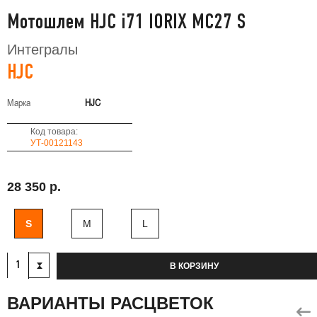
Мотошлем HJC i71 IORIX MC27 S
Интегралы
HJC
Марка
HJC
Код товара:
УТ-00121143
28 350 р.
S
M
L
В КОРЗИНУ
ВАРИАНТЫ РАСЦВЕТОК