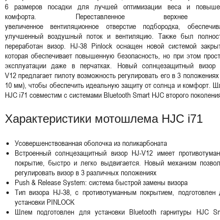
6 размеров посадки для лучшей оптимизации веса и повыше
комфорта. Переставленное верхнее
увеличенное вентиляционное отверстие подбородка, обеспечив
улучшенный воздушный поток и вентиляцию. Также был полнос
переработан визор. HJ-38 Pinlock оснащен новой системой закрыт
которая обеспечивает повышенную безопасность, но при этом прос
эксплуатации даже в перчатках. Новый солнцезащитный визор 
V12 предлагает пилоту возможность регулировать его в 3 положениях
10 мм), чтобы обеспечить идеальную защиту от солнца и комфорт. 
HJC i71 совместим с системами Bluetooth Smart HJC второго поколен
Характеристики мотошлема HJC i71
Усовершенствованная оболочка из поликарбоната
Встроенный солнцезащитный визор HJ-V12 имеет противотуман
покрытие, быстро и легко выдвигается. Новый механизм позвол
регулировать визор в 3 различных положениях
Push & Release System: система быстрой замены визора
Тип визора HJ-38, с противотуманным покрытием, подготовлен 
установки PINLOCK
Шлем подготовлен для установки Bluetooth гарнитуры HJC Sm