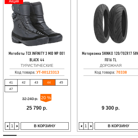
Акция
Мотоботы TCX INFINITY 3 MID WP 001
Моторезина SHINKO 120/70ZR17 58
BLACK 44
F016 TL
ТУРИСТИЧЕСКИЕ
ДОРОЖНАЯ
Код товара:
УТ-00123313
Код товара:
70338
41
42
43
44
45
47
20 %
32 240 р.
25 790 р.
9 300 р.
В КОРЗИНУ
В КОРЗИНУ