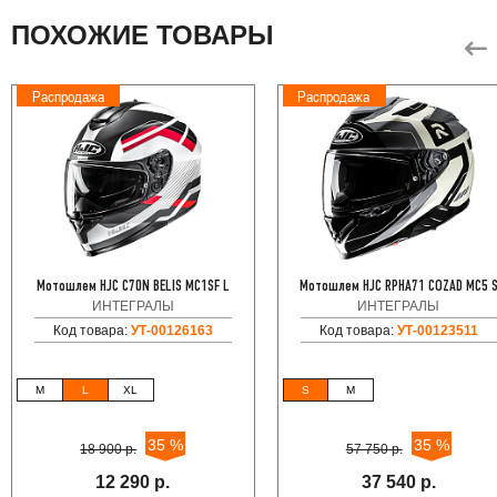
ПОХОЖИЕ ТОВАРЫ
Распродажа
Распродажа
Мотошлем HJC C70N BELIS MC1SF L
Мотошлем HJC RPHA71 COZAD MC5 
ИНТЕГРАЛЫ
ИНТЕГРАЛЫ
Код товара:
УТ-00126163
Код товара:
УТ-00123511
M
L
XL
S
M
35 %
35 %
18 900 р.
57 750 р.
12 290 р.
37 540 р.