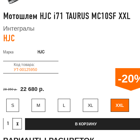
Мотошлем HJC i71 TAURUS MC10SF XXL
Интегралы
HJC
Марка
HJC
Код товара:
УТ-00125950
-20
22 680 р.
28 350 р.
S
M
L
XL
XXL
В КОРЗИНУ