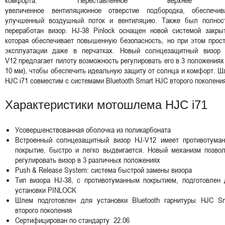
увеличенное вентиляционное отверстие подбородка, обеспечив
улучшенный воздушный поток и вентиляцию. Также был полнос
переработан визор. HJ-38 Pinlock оснащен новой системой закрыт
которая обеспечивает повышенную безопасность, но при этом прос
эксплуатации даже в перчатках. Новый солнцезащитный визор 
V12 предлагает пилоту возможность регулировать его в 3 положениях
10 мм), чтобы обеспечить идеальную защиту от солнца и комфорт. 
HJC i71 совместим с системами Bluetooth Smart HJC второго поколен
Характеристики мотошлема HJC i71
Усовершенствованная оболочка из поликарбоната
Встроенный солнцезащитный визор HJ-V12 имеет противотуман
покрытие, быстро и легко выдвигается. Новый механизм позвол
регулировать визор в 3 различных положениях
Push & Release System: система быстрой замены визора
Тип визора HJ-38, с противотуманным покрытием, подготовлен 
установки PINLOCK
Шлем подготовлен для установки Bluetooth гарнитуры HJC Sm
второго поколения
Сертифицирован по стандарту 22.06