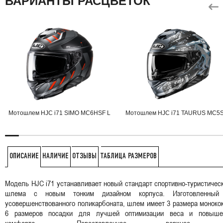
ВАРИАНТЫ РАСЦВЕТОК
Мотошлем HJC i71 SIMO MC6HSF L
Мотошлем HJC i71 TAURUS MC5S
НАЛИЧИЕ
ОТЗЫВЫ
ТАБЛИЦА РАЗМЕРОВ
ОПИСАНИЕ
Модель HJC i71 устанавливает новый стандарт спортивно-туристичес
шлема с новым тонким дизайном корпуса. Изготовленный
усовершенствованного поликарбоната, шлем имеет 3 размера моноко
6 размеров посадки для лучшей оптимизации веса и повыше
комфорта. Переставленное верхнее