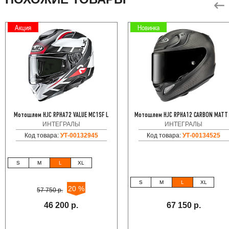
Акция
Новинка
Мотошлем HJC RPHA72 VALUE MC1SF L
Мотошлем HJC RPHA12 CARBON MATT
ИНТЕГРАЛЫ
ИНТЕГРАЛЫ
Код товара:
УТ-00132945
Код товара:
УТ-00134525
S
M
L
XL
S
M
L
XL
20 %
57 750 р.
46 200 р.
67 150 р.