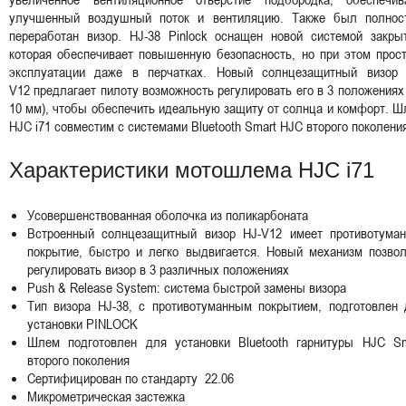
улучшенный воздушный поток и вентиляцию. Также был полнос
переработан визор. HJ-38 Pinlock оснащен новой системой закрыт
которая обеспечивает повышенную безопасность, но при этом прос
эксплуатации даже в перчатках. Новый солнцезащитный визор 
V12 предлагает пилоту возможность регулировать его в 3 положениях
10 мм), чтобы обеспечить идеальную защиту от солнца и комфорт. 
HJC i71 совместим с системами Bluetooth Smart HJC второго поколен
Характеристики мотошлема HJC i71
Усовершенствованная оболочка из поликарбоната
Встроенный солнцезащитный визор HJ-V12 имеет противотуман
покрытие, быстро и легко выдвигается. Новый механизм позвол
регулировать визор в 3 различных положениях
Push & Release System: система быстрой замены визора
Тип визора HJ-38, с противотуманным покрытием, подготовлен 
установки PINLOCK
Шлем подготовлен для установки Bluetooth гарнитуры HJC Sm
второго поколения
Сертифицирован по стандарту 22.06
Микрометрическая застежка