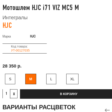
Мотошлем HJC i71 VIZ MC5 M
Интегралы
HJC
Марка
HJC
Код товара:
УТ-00127035
28 350 р.
S
M
L
XL
В КОРЗИНУ
ВАРИАНТЫ РАСЦВЕТОК