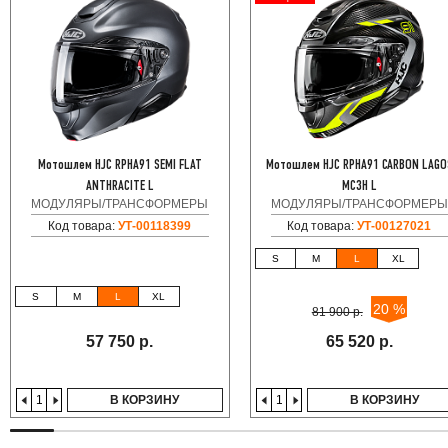
Мотошлем HJC RPHA91 SEMI FLAT
Мотошлем HJC RPHA91 CARBON LAGO
ANTHRACITE L
MC3H L
МОДУЛЯРЫ/ТРАНСФОРМЕРЫ
МОДУЛЯРЫ/ТРАНСФОРМЕРЫ
Код товара:
УТ-00118399
Код товара:
УТ-00127021
S
M
L
XL
S
M
L
XL
20 %
81 900 р.
57 750 р.
65 520 р.
В КОРЗИНУ
В КОРЗИНУ