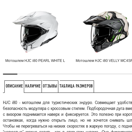
Мотошлем HJC i80 PEARL WHITE L
Мотошлем HJC i80 VELLY MC4SF
НАЛИЧИЕ
ОТЗЫВЫ
ТАБЛИЦА РАЗМЕРОВ
ОПИСАНИЕ
HJC i80 - мотошлем для туристических эндуро. Совмещает удобств
безопасность модуляра с кроссовым стилем. Подбородочная дуга вм
с визором поднимается наверх и фиксируется. Это полезно при коро
остановках, когда нужно открыть лицо, но не хочется снимать шл
Чтобы не перегреваться на низких скоростях в жаркую погоду, с подн
“челюстью” можно ездить, как в открытом шлеме. Она фиксируетс