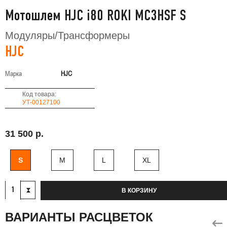
Мотошлем HJC i80 ROKI MC3HSF S
Модуляры/Трансформеры
HJC
Марка
HJC
Код товара:
УТ-00127100
31 500 р.
S
M
L
XL
В КОРЗИНУ
ВАРИАНТЫ РАСЦВЕТОК