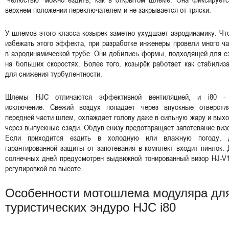
верхнем положении переключателем и не закрывается от тряски.
У шлемов этого класса козырёк заметно ухудшает аэродинамику. Ч
избежать этого эффекта, при разработке инженеры провели много ч
в аэродинамической трубе. Они добились формы, подходящей для е
на больших скоростях. Более того, козырёк работает как стабилиз
для снижения турбулентности.
Шлемы HJC отличаются эффективной вентиляцией, и i80 -
исключение. Свежий воздух попадает через впускные отверсти
передней части шлем, охлаждает голову даже в сильную жару и вых
через выпускные сзади. Обдув снизу предотвращает запотевание виз
Если приходится ездить в холодную или влажную погоду, 
гарантированной защиты от запотевания в комплект входит пинлок.
солнечных дней предусмотрен выдвижной тонированный визор HJ-V1
регулировкой по высоте.
Особенности мотошлема модуляра дл
туристических эндуро HJC i80