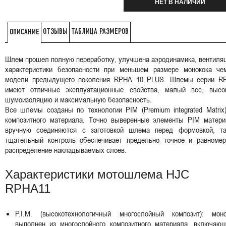
НЕТ В НАЛИЧИИ
ОТЗЫВЫ
ТАБЛИЦА РАЗМЕРОВ
ОПИСАНИЕ
Шлем прошел полную переработку, улучшена аэродинамика, вентиля
характеристики безопасности при меньшем размере монокока че
модели предыдущего поколения RPHA 10 PLUS. Шлемы серии R
имеют отличные эксплуатационные свойства, малый вес, высо
шумоизоляцию и максимальную безопасность.
Все шлемы созданы по технологии PIM (Premium integrated Matrix
композитного материала. Точно выверенные элементы PIM матери
вручную соединяются с заготовкой шлема перед формовкой, та
тщательный контроль обеспечивает предельно точное и равномер
распределение накладываемых слоев.
Характеристики мотошлема HJC
RPHA11
P.I.M. (высокотехнологичный многослойный композит): моно
выполнен из многослойного композитного материала, включающ