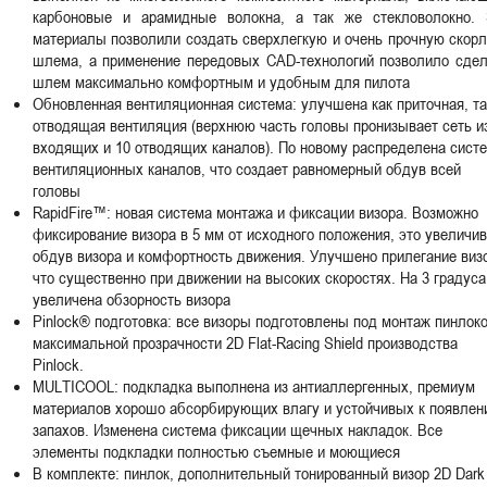
карбоновые и арамидные волокна, а так же стекловолокно. 
материалы позволили создать сверхлегкую и очень прочную скор
шлема, а применение передовых CAD-технологий позволило сдел
шлем максимально комфортным и удобным для пилота
Обновленная вентиляционная система: улучшена как приточная, та
отводящая вентиляция (верхнюю часть головы пронизывает сеть и
входящих и 10 отводящих каналов). По новому распределена сист
вентиляционных каналов, что создает равномерный обдув всей
головы
RapidFire™: новая система монтажа и фиксации визора. Возможно
фиксирование визора в 5 мм от исходного положения, это увеличи
обдув визора и комфортность движения. Улучшено прилегание виз
что существенно при движении на высоких скоростях. На 3 градуса
увеличена обзорность визора
Pinlock® подготовка: все визоры подготовлены под монтаж пинлок
максимальной прозрачности 2D Flat-Racing Shield производства
Pinlock.
MULTICOOL: подкладка выполнена из антиаллергенных, премиум
материалов хорошо абсорбирующих влагу и устойчивых к появле
запахов. Изменена система фиксации щечных накладок. Все
элементы подкладки полностью съемные и моющиеся
В комплекте: пинлок, дополнительный тонированный визор 2D Dark