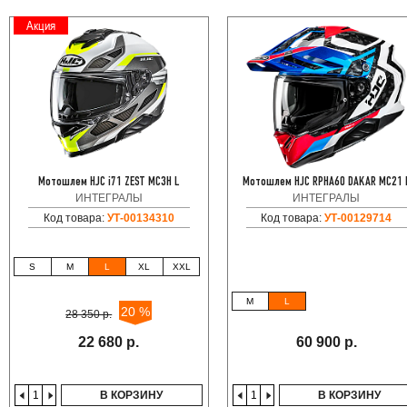
Акция
Мотошлем HJC i71 ZEST MC3H L
Мотошлем HJC RPHA60 DAKAR MC21 
ИНТЕГРАЛЫ
ИНТЕГРАЛЫ
Код товара:
УТ-00134310
Код товара:
УТ-00129714
S
M
L
XL
XXL
M
L
20 %
28 350 р.
22 680 р.
60 900 р.
В КОРЗИНУ
В КОРЗИНУ