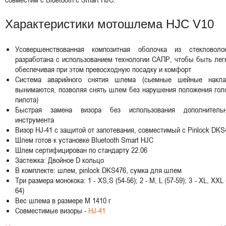
Характеристики мотошлема HJC V10
Усовершенствованная композитная оболочка из стекловолок
разработана с использованием технологии САПР, чтобы быть лег
обеспечивая при этом превосходную посадку и комфорт
Система аварийного снятия шлема (сьемные шейные накла
вынимаются, позволяя снять шлем без нарушения положения гол
пилота)
Быстрая замена визора без использования дополнительн
инструмента
Визор HJ-41 с защитой от запотевания, совместимый с Pinlock DKS
Шлем готов к установке Bluetooth Smart HJC
Шлем сертифицирован по стандарту 22.06
Застежка: Двойное D кольцо
В комплекте: шлем, pinlock DKS476, сумка для шлем
Три размера монокока: 1 - XS,S (54-56); 2 - M, L (57-59); 3 - XL, XXL 
64)
Вес шлема в размере M 1410 г
Совместимые визоры -
HJ-41