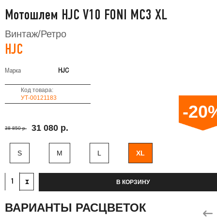
Мотошлем HJC V10 FONI MC3 XL
Винтаж/Ретро
HJC
Марка
HJC
Код товара:
УТ-00121183
-20
31 080 р.
38 850 р.
S
M
L
XL
В КОРЗИНУ
ВАРИАНТЫ РАСЦВЕТОК