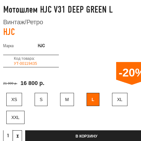
Мотошлем HJC V31 DEEP GREEN L
Винтаж/Ретро
HJC
Марка
HJC
Код товара:
УТ-00119435
-20
16 800 р.
21 000 р.
XS
S
M
L
XL
XXL
В КОРЗИНУ