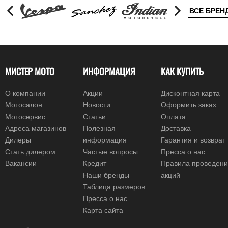
ВСЕ БРЕН
МИСТЕР МОТО
ИНФОРМАЦИЯ
КАК КУПИТЬ
О компании
Акции
Дисконтная карта
Мотосалон
Новости
Оформить заказ
Мотосервис
Статьи
Оплата
Адреса магазинов
Полезная
Доставка
Дилеры
информация
Гарантия и возврат
Стать дилером
Частые вопросы
Пресса о нас
Вакансии
Кредит
Правила проведен
Наши бренды
акций
Таблица размеров
Пресса о нас
Карта сайта