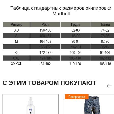
Таблица стандартных размеров экипировки
Madbull
Размер
Рост
Грудь
Талия
XS
156-160
82-86
74-82
S
160-164
86-90
78-86
M
164-168
90-94
82-90
L
168-172
96-101
88-96
XL
172-177
100-105
91-104
XXL
177-184
105-110
102-112
XXXXL
184-192
110-120
108-118
С ЭТИМ ТОВАРОМ ПОКУПАЮТ
Распродажа