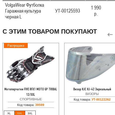
VolgaWear Футболка
1 990
Гаражная культура
УТ-00125593
р.
черная L
С ЭТИМ ТОВАРОМ ПОКУПАЮТ
Распродажа
Мотоперчатки FIVE RFX1 MOTO GP TRIBAL
Визор HJC HJ-42 Зеркальный
ВИЗОРЫ
12/XXL
СПОРТИВНЫЕ
Код товара:
УТ-00122262
Код товара:
39599
XL
XXL
3XL