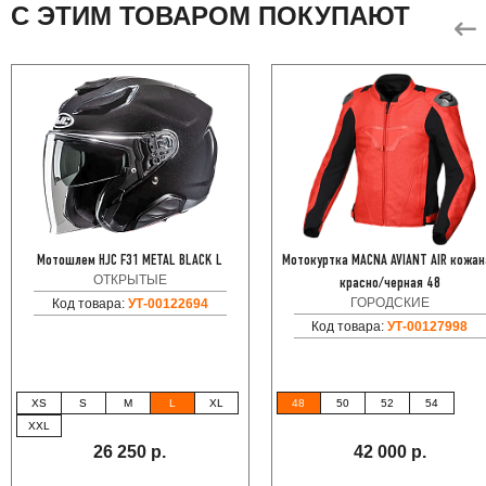
С ЭТИМ ТОВАРОМ ПОКУПАЮТ
Мотошлем HJC F31 METAL BLACK L
Мотокуртка MACNA AVIANT AIR кожан
ОТКРЫТЫЕ
красно/черная 48
ГОРОДСКИЕ
Код товара:
УТ-00122694
Код товара:
УТ-00127998
XS
S
M
L
XL
48
50
52
54
XXL
26 250 р.
42 000 р.