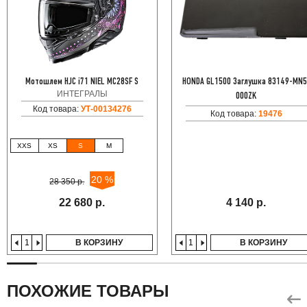
Мотошлем HJC i71 NIEL MC28SF S
HONDA GL1500 Заглушка 83149-MN5
ИНТЕГРАЛЫ
000ZK
Код товара:
УТ-00134276
Код товара:
19476
XXS
XS
S
M
20 %
28 350 р.
22 680 р.
4 140 р.
В КОРЗИНУ
В КОРЗИНУ
ПОХОЖИЕ ТОВАРЫ