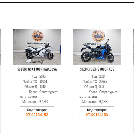
SUZUKI GSX1300R HAYABUSA
SUZUKI GSX-S1000F ABS
Год
2013
Год
2021
Пробег ТС
10854
Пробег ТС
26695
Объем Д
1340
Объем Д
953
Класс
Спорт-турист
Класс
Спорт-турист
мототехники
мототехники
Мотосалон
ВДНХ
Мотосалон
ВДНХ
Код товара:
Код товара:
УТ-00134152
УТ-00134153