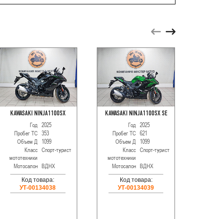
KAWASAKI NINJA1100SX
KAWASAKI NINJA1100SX SE
KAWASA
Год
2025
Год
2025
Пробег ТС
353
Пробег ТС
621
Про
Объем Д
1099
Объем Д
1099
О
Класс
Спорт-турист
Класс
Спорт-турист
мототехники
мототехники
мотот
Мотосалон
ВДНХ
Мотосалон
ВДНХ
Мот
Код товара:
Код товара:
УТ-00134038
УТ-00134039