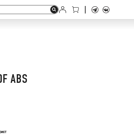
0F ABS
рист