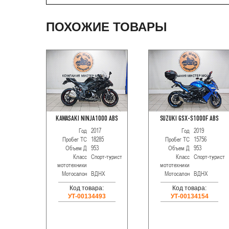
ПОХОЖИЕ ТОВАРЫ
KAWASAKI NINJA1000 ABS
SUZUKI GSX-S1000F ABS
Год
2017
Год
2019
Пробег ТС
18285
Пробег ТС
15756
Объем Д
953
Объем Д
953
Класс
Спорт-турист
Класс
Спорт-турист
мототехники
мототехники
Мотосалон
ВДНХ
Мотосалон
ВДНХ
Код товара:
Код товара:
УТ-00134493
УТ-00134154