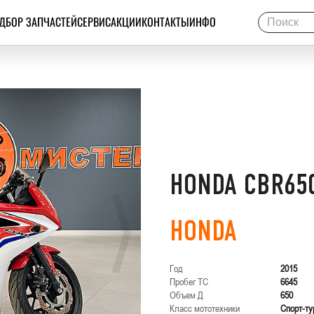
ДБОР ЗАПЧАСТЕЙ
СЕРВИС
АКЦИИ
КОНТАКТЫ
ИНФО
HONDA CBR65
HONDA
Год
2015
Пробег ТС
6645
Объем Д
650
Класс мототехники
Спорт-ту