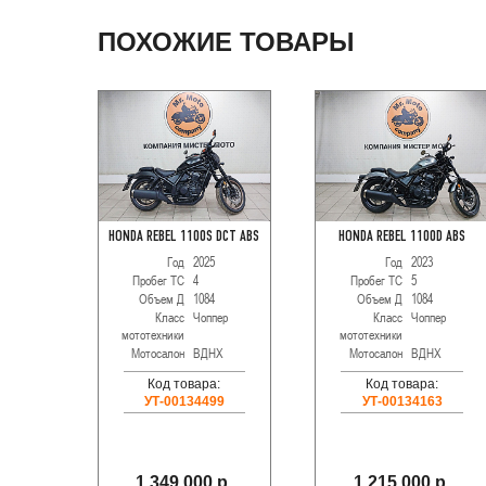
ПОХОЖИЕ ТОВАРЫ
HONDA REBEL 1100S DCT ABS
HONDA REBEL 1100D ABS
Год
2025
Год
2023
Пробег ТС
4
Пробег ТС
5
Объем Д
1084
Объем Д
1084
Класс
Чоппер
Класс
Чоппер
мототехники
мототехники
Мотосалон
ВДНХ
Мотосалон
ВДНХ
Код товара:
Код товара:
УТ-00134499
УТ-00134163
1 349 000 р.
1 215 000 р.