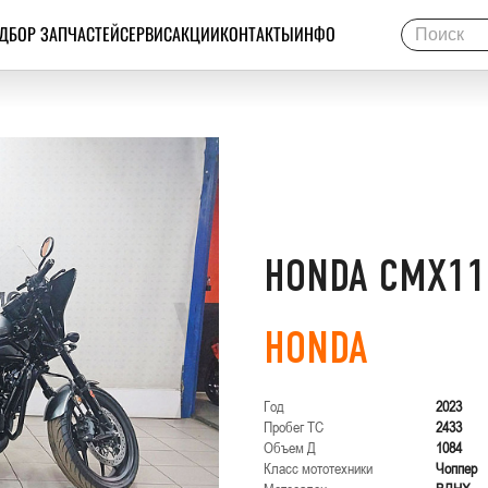
ДБОР ЗАПЧАСТЕЙ
СЕРВИС
АКЦИИ
КОНТАКТЫ
ИНФО
HONDA CMX11
HONDA
Год
2023
Пробег ТС
2433
Объем Д
1084
Класс мототехники
Чоппер