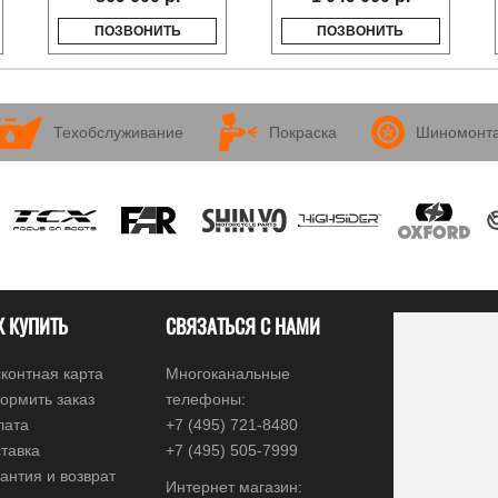
ПОЗВОНИТЬ
ПОЗВОНИТЬ
Техобслуживание
Покраска
Шиномонт
К КУПИТЬ
СВЯЗАТЬСЯ С НАМИ
контная карта
Многоканальные
ормить заказ
телефоны:
лата
+7 (495) 721-8480
тавка
+7 (495) 505-7999
антия и возврат
Интернет магазин: