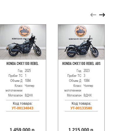
HONDA CMX1100 REBEL
HONDA CMX1100 REBEL ABS
HARLEY
Год
2025
Год
2023
Пробег ТС
1
Пробег ТС
3
Объем Д
1084
Объем Д
1084
Про
Класс
Чоппер
Класс
Чоппер
О
мототехники
мототехники
Мотосалон
ВДНХ
Мотосалон
ВДНХ
мотот
Мот
Код товара:
Код товара:
УТ-00134043
УТ-00133580
1 459 000 р.
1 215 000 р.
1