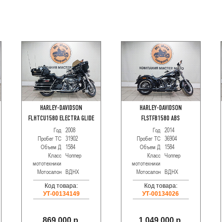
HARLEY-DAVIDSON
HARLEY-DAVIDSON
FLHTCU1580 ELECTRA GLIDE
FLSTFB1580 ABS
Год
2008
Год
2014
Пробег ТС
31902
Пробег ТС
36904
Объем Д
1584
Объем Д
1584
Класс
Чоппер
Класс
Чоппер
мототехники
мототехники
Мотосалон
ВДНХ
Мотосалон
ВДНХ
Код товара:
Код товара:
УТ-00134149
УТ-00134026
869 000 р.
1 049 000 р.