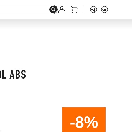
0L ABS
-8%