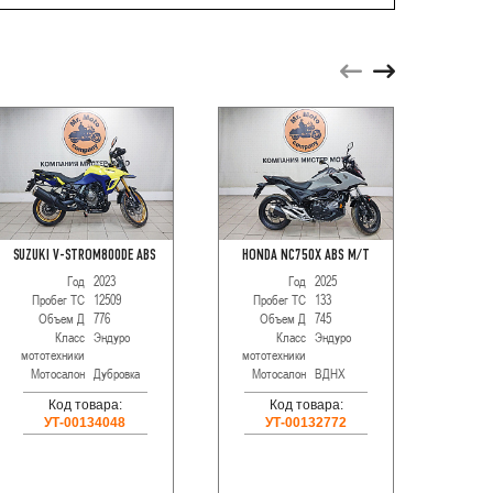
SUZUKI V-STROM800DE ABS
HONDA NC750X ABS M/T
YAM
Год
2023
Год
2025
Пробег ТС
12509
Пробег ТС
133
Про
Объем Д
776
Объем Д
745
О
Класс
Эндуро
Класс
Эндуро
мототехники
мототехники
мотот
Мотосалон
Дубровка
Мотосалон
ВДНХ
Мот
Код товара:
Код товара:
УТ-00134048
УТ-00132772