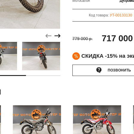
Мотосалон
Дубровк
Код товара:
УТ-00133130
717 000
779 000 р.
%
СКИДКА -15% на эк
ПОЗВОНИТЬ
Ы