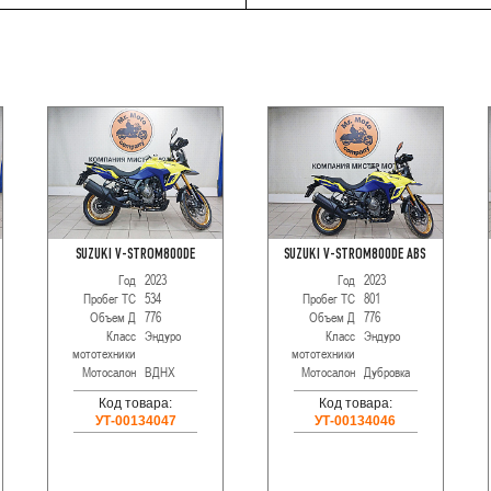
SUZUKI V-STROM800DE
SUZUKI V-STROM800DE ABS
Год
2023
Год
2023
Пробег ТС
534
Пробег ТС
801
Объем Д
776
Объем Д
776
Класс
Эндуро
Класс
Эндуро
мототехники
мототехники
Мотосалон
ВДНХ
Мотосалон
Дубровка
Код товара:
Код товара:
УТ-00134047
УТ-00134046