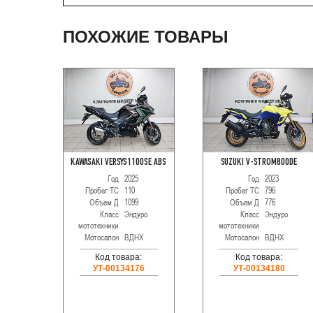
ПОХОЖИЕ ТОВАРЫ
KAWASAKI VERSYS1100SE ABS
SUZUKI V-STROM800DE
Год
2025
Год
2023
Пробег ТС
110
Пробег ТС
796
Объем Д
1099
Объем Д
776
Класс
Эндуро
Класс
Эндуро
мототехники
мототехники
Мотосалон
ВДНХ
Мотосалон
ВДНХ
Код товара:
Код товара:
УТ-00134176
УТ-00134180