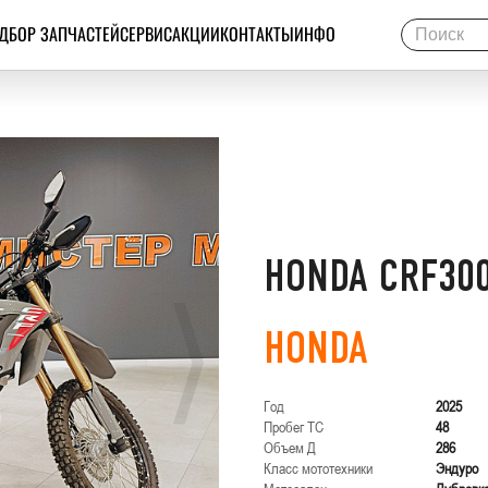
ДБОР ЗАПЧАСТЕЙ
СЕРВИС
АКЦИИ
КОНТАКТЫ
ИНФО
HONDA CRF30
HONDA
Год
2025
Пробег ТС
48
Объем Д
286
Класс мототехники
Эндуро