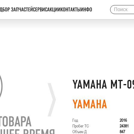
ДБОР ЗАПЧАСТЕЙ
СЕРВИС
АКЦИИ
КОНТАКТЫ
ИНФО
YAMAHA MT-0
YAMAHA
Год
2016
Пробег ТС
24381
Объем Д
847