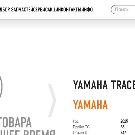
ДБОР ЗАПЧАСТЕЙ
СЕРВИС
АКЦИИ
КОНТАКТЫ
ИНФО
YAMAHA TRACE
YAMAHA
Год
2025
Пробег ТС
33
Объем Д
847