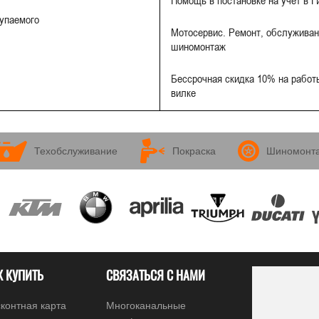
Помощь в постановке на учет в 
купаемого
Мотосервис. Ремонт, обслуживан
шиномонтаж
Бессрочная скидка 10% на работы
вилке
Техобслуживание
Покраска
Шиномонт
К КУПИТЬ
СВЯЗАТЬСЯ С НАМИ
контная карта
Многоканальные