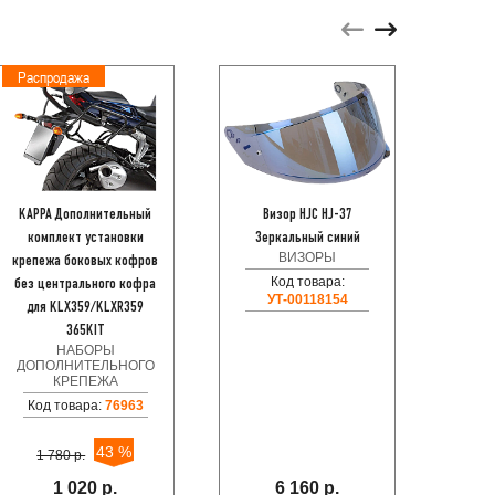
Распродажа
Акци
KAPPA Дополнительный
Визор HJC HJ-37
Мото
комплект установки
Зеркальный синий
ВИЗОРЫ
ВИ
крепежа боковых кофров
Код товара:
без центрального кофра
УТ-00118154
для KLX359/KLXR359
365KIT
НАБОРЫ
ДОПОЛНИТЕЛЬНОГО
КРЕПЕЖА
M
Код товара:
76963
43 %
1 780 р.
34
1 020 р.
6 160 р.