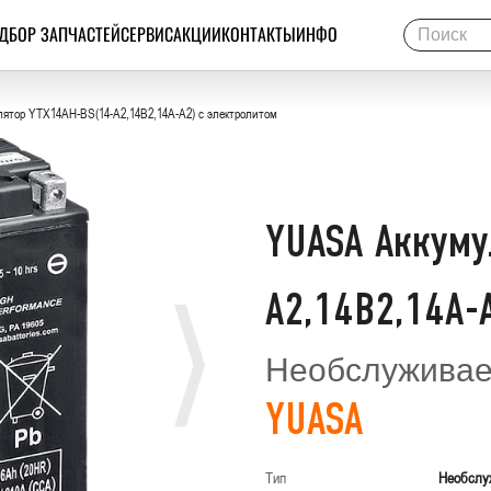
ДБОР ЗАПЧАСТЕЙ
СЕРВИС
АКЦИИ
КОНТАКТЫ
ИНФО
ятор YTX14AH-BS(14-A2,14B2,14A-A2) с электролитом
YUASA Аккуму
A2,14B2,14A-
Необслужива
YUASA
Тип
Необслу