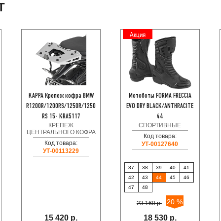
Т
Акция
KAPPA Крепеж кофра BMW
Мотоботы FORMA FRECCIA
R1200R/1200RS/1250R/1250
EVO DRY BLACK/ANTHRACITE
RS 15- KRA5117
44
КРЕПЕЖ
СПОРТИВНЫЕ
ЦЕНТРАЛЬНОГО КОФРА
Код товара:
Код товара:
УТ-00127640
УТ-00113229
37
38
39
40
41
42
43
44
45
46
47
48
20 %
23 160 р.
15 420 р.
18 530 р.