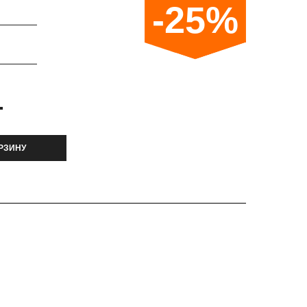
-25%
.
РЗИНУ