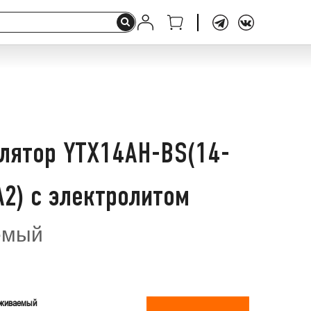
лятор YTX14AH-BS(14-
A2) с электролитом
емый
живаемый