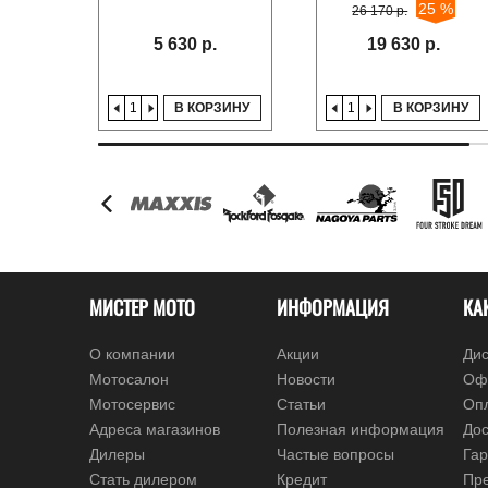
25 %
26 170 р.
5 630 р.
19 630 р.
В КОРЗИНУ
В КОРЗИНУ
МИСТЕР МОТО
ИНФОРМАЦИЯ
КА
О компании
Акции
Дис
Мотосалон
Новости
Оф
Мотосервис
Статьи
Оп
Адреса магазинов
Полезная информация
Дос
Дилеры
Частые вопросы
Гар
Стать дилером
Кредит
Пре