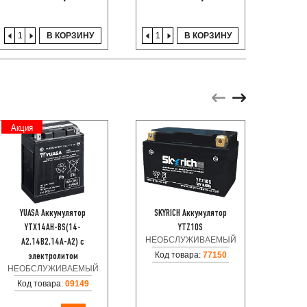
В КОРЗИНУ
В КОРЗИНУ
Акция
Акци
YUASA Аккумулятор
SKYRICH Аккумулятор
YUASA 
YTX14AH-BS(14-
YTZ10S
BS 
НЕОБСЛУЖИВАЕМЫЙ
НЕОБ
A2,14B2,14A-A2) с
Код товара:
77150
Код
электролитом
НЕОБСЛУЖИВАЕМЫЙ
Код товара:
09149