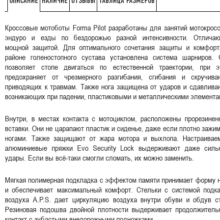
НАЛИЧИЕ
ОТЗЫВЫ
ТАБЛИЦА РАЗМЕРОВ
ОПИСАНИЕ
Кроссовые мотоботы Forma Pilot разработаны для занятий мотокрос
эндуро и езды по бездорожью разной интенсивности. Отличаю
мощной защитой. Для оптимального сочетания защиты и комфорт
районе голеностопного сустава установлена система шарниров. 
позволяет стопе двигаться по естественной траектории, при э
предохраняет от чрезмерного разгибания, сгибания и скручиван
приводящих к травмам. Также нога защищена от ударов и сдавлива
возникающих при падении, пластиковыми и металлическими элемента
Внутри, в местах контакта с мотоциклом, расположены прорезинен
вставки. Они не царапают пластик и сиденье, даже если плотно зажи
ногами. Также защищают от жара мотора и выхлопа. Настраивае
алюминиевые пряжки Evo Security Lock выдерживают даже силь
удары. Если вы всё-таки смогли сломать, их можно заменить.
Мягкая полимерная подкладка с эффектом памяти принимает форму 
и обеспечивает максимальный комфорт. Стельки с системой подка
воздуха A.P.S. дает циркуляцию воздуха внутри обуви и обдув ст
Резиновая подошва двойной плотности выдерживает продолжитель
контакт с зубастыми внедорожными подножками.