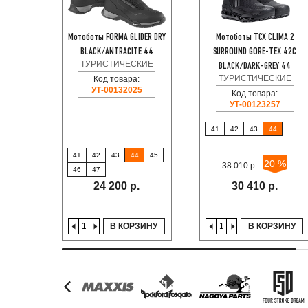
Мотоботы FORMA GLIDER DRY
Мотоботы TCX CLIMA 2
BLACK/ANTRACITE 44
SURROUND GORE-TEX 42C
ТУРИСТИЧЕСКИЕ
BLACK/DARK-GREY 44
ТУРИСТИЧЕСКИЕ
Код товара:
УТ-00132025
Код товара:
УТ-00123257
41
42
43
44
41
42
43
44
45
20 %
38 010 р.
46
47
24 200 р.
30 410 р.
В КОРЗИНУ
В КОРЗИНУ