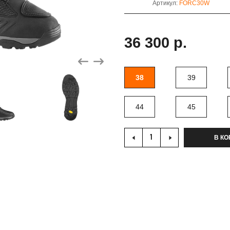
Артикул:
FORC30W
36 300 р.
38
39
44
45
В КО