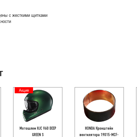
щены с жесткими щитками
хности
Т
Акция
Мотошлем HJC V60 DEEP
HONDA Кронштейн
GREEN S
вентилятора 19015-MCF-