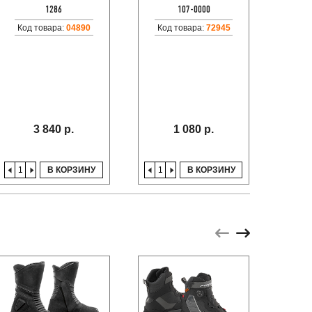
М
1286
107-0000
КРЕП
Код товара:
04890
Код товара:
72945
3 840 р.
1 080 р.
В КОРЗИНУ
В КОРЗИНУ