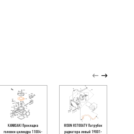
KAWASAKI Прокладка
HISUN HS700ATV Патрубок
Винты
головки цилиндра 11004-
радиатора левый 19001-
(винт-