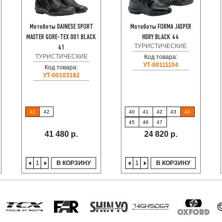
Мотоботы DAINESE SPORT
Мотоботы FORMA JASPER
MASTER GORE-TEX 001 BLACK
HDRY BLACK 44
ТУРИСТИЧЕСКИЕ
41
ТУРИСТИЧЕСКИЕ
Код товара:
УТ-00111104
Код товара:
УТ-00103182
41
42
40
41
42
43
44
45
46
47
41 480 р.
24 820 р.
В КОРЗИНУ
В КОРЗИНУ