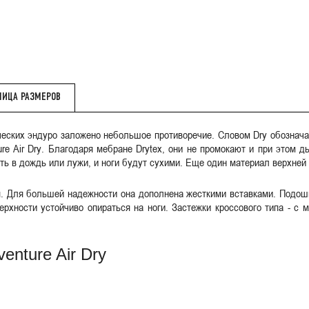
ЛИЦА РАЗМЕРОВ
тических эндуро заложено небольшое противоречие. Словом Dry обознач
re Air Dry. Благодаря мебране Drytex, они не промокают и при этом 
ать в дождь или лужи, и ноги будут сухими. Еще один материал верхней
я. Для большей надежности она дополнена жесткими вставками. Подо
верхности устойчиво опираться на ноги. Застежки кроссового типа - 
nture Air Dry