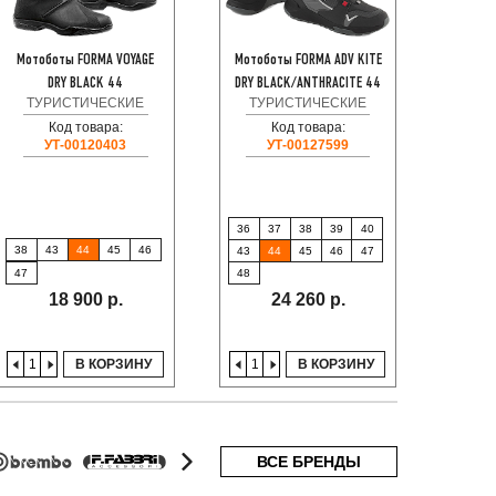
Мотоботы FORMA VOYAGE
Мотоботы FORMA ADV KITE
Мотобо
DRY BLACK 44
DRY BLACK/ANTHRACITE 44
ТУРИСТИЧЕСКИЕ
ТУРИСТИЧЕСКИЕ
ТУ
Код товара:
Код товара:
Код
УТ-00120403
УТ-00127599
36
37
38
39
40
38
43
44
45
46
38
43
44
45
46
47
47
44
48
18 900 р.
24 260 р.
В КОРЗИНУ
В КОРЗИНУ
ВСЕ БРЕНДЫ