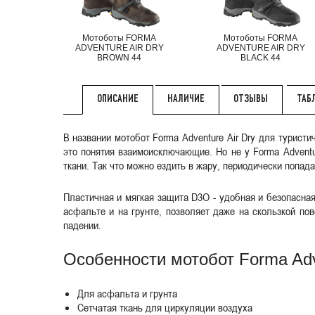
Мотоботы FORMA
Мотоботы FORMA
ADVENTURE AIR DRY
ADVENTURE AIR DRY
BROWN 44
BLACK 44
НАЛИЧИЕ
ОТЗЫВЫ
ТАБ
ОПИСАНИЕ
В названии мотобот Forma Adventure Air Dry для турис
это понятия взаимоисключающие. Но не у Forma Adventu
ткани. Так что можно ездить в жару, периодически попад
Пластичная и мягкая защита D3O - удобная и безопасна
асфальте и на грунте, позволяет даже на скользкой по
падении.
Особенности мотобот Forma Adve
Для асфальта и грунта
Сетчатая ткань для циркуляции воздуха