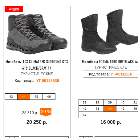
Акция
Мотоботы TCX CLIMATREK SURROUND GTX
Мотоботы FORMA ARBO DRY BLACK 4
ТУРИСТИЧЕСКИЕ
619 BLACK/GRAY 44
ТУРИСТИЧЕСКИЕ
Код товара:
УТ-00111116
Код товара:
УТ-00128939
43
44
45
46
37
38
39
40
41
42
43
44
45
46
20 %
25 310 р.
47
20 250 р.
16 000 р.