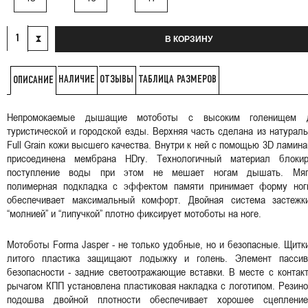
В КОРЗИНУ
НАЛИЧИЕ
ОТЗЫВЫ
ТАБЛИЦА РАЗМЕРОВ
ОПИСАНИЕ
Непромокаемые дышащие мотоботы с высоким голенищем 
туристической и городской езды. Верхняя часть сделана из натурал
Full Grain кожи высшего качества. Внутри к ней с помощью 3D ламин
присоединена мембрана HDry. Технологичный материал блокир
поступление воды при этом не мешает ногам дышать. Мяг
полимерная подкладка с эффектом памяти принимает форму ног
обеспечивает максимальный комфорт. Двойная система застежк
“молнией” и “липучкой” плотно фиксирует мотоботы на ноге.
Мотоботы Forma Jasper - не только удобные, но и безопасные. Щитк
литого пластика защищают лодыжку и голень. Элемент пассив
безопасности - задние светоотражающие вставки. В месте с контак
рычагом КПП установлена пластиковая накладка с логотипом. Резин
подошва двойной плотности обеспечивает хорошее сцеплени