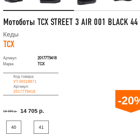
Мотоботы TCX STREET 3 AIR 001 BLACK 44
Кеды
TCX
Артикул
20177T9418
Марка
TCX
Код товара:
УТ-00118871
Артикул:
20177T9418
-20
14 705 р.
18 380 р.
40
41