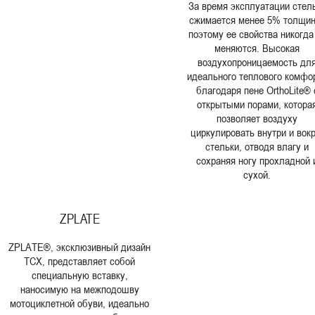
За время эксплуатации стел
сжимается менее 5% толщи
поэтому ее свойства никогда
меняются. Высокая
воздухопроницаемость дл
идеального теплового комфо
благодаря пене OrthoLite® 
открытыми порами, котора
позволяет воздуху
циркулировать внутри и вокр
стельки, отводя влагу и
сохраняя ногу прохладной 
сухой.
ZPLATE
ZPLATE®, эксклюзивный дизайн
TCX, представляет собой
специальную вставку,
наносимую на межподошву
мотоциклетной обуви, идеально