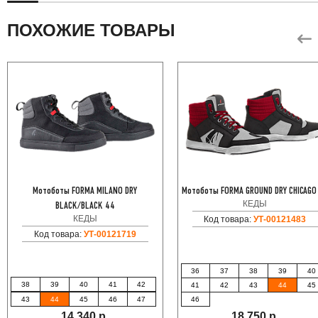
ПОХОЖИЕ ТОВАРЫ
Мотоботы FORMA MILANO DRY
Мотоботы FORMA GROUND DRY CHICAGO
КЕДЫ
BLACK/BLACK 44
КЕДЫ
Код товара:
УТ-00121483
Код товара:
УТ-00121719
36
37
38
39
40
38
39
40
41
42
41
42
43
44
45
43
44
45
46
47
46
14 340 р.
18 750 р.